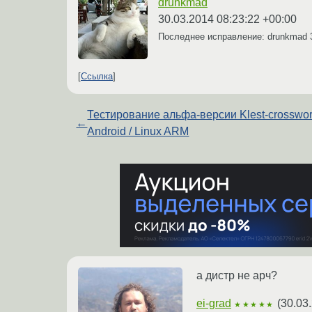
drunkmad
30.03.2014 08:23:22 +00:00
Последнее исправление: drunkmad
Ссылка
Тестирование альфа-версии Klest-crosswor
←
Android / Linux ARM
а дистр не арч?
ei-grad
(
30.03
★★★★★