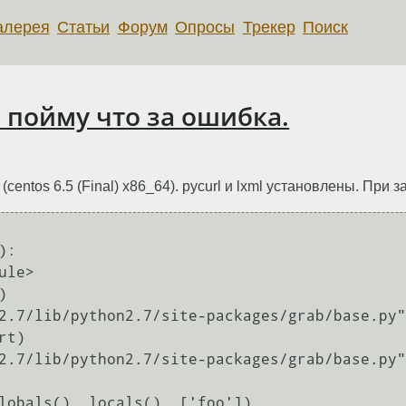
алерея
Статьи
Форум
Опросы
Трекер
Поиск
е пойму что за ошибка.
centos 6.5 (Final) x86_64). pycurl и lxml установлены. При
:
