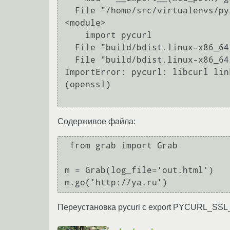
  File "/home/src/virtualenvs/py2.7/lib/python2.7/site-packages/grab/transport/curl.py", line 18, in 
<module>

    import pycurl

  File "build/bdist.linux-x86_64/egg/pycurl.py", line 7, in <module>

  File "build/bdist.linux-x86_64/egg/pycurl.py", line 6, in __bootstrap__

ImportError: pycurl: libcurl lin
(openssl)

Содерживое файла:
 from grab import Grab

m = Grab(log_file='out.html')

m.go('http://ya.ru')
Переустановка pycurl с export PYCURL_SSL