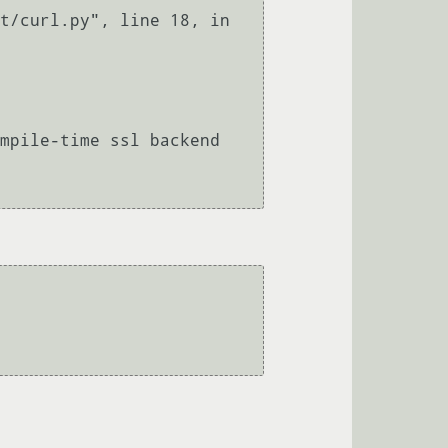
mpile-time ssl backend 