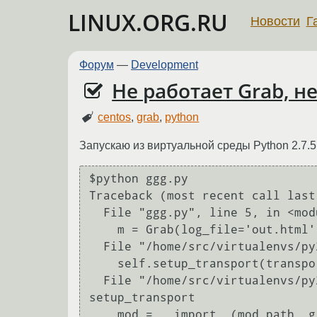
LINUX.ORG.RU
Новости
Г
Форум
—
Development
Не работает Grab, н
centos
,
grab
,
python
Запускаю из виртуальной среды Python 2.7.5 (
$python ggg.py 

Traceback (most recent call last)
  File "ggg.py", line 5, in <module>

    m = Grab(log_file='out.html')

  File "/home/src/virtualenvs/py2.7/lib/python2.7/site-packages/grab/base.py", line 240, in __init__

    self.setup_transport(transport)

  File "/home/src/virtualenvs/py2.7/lib/python2.7/site-packages/grab/base.py", line 254, in 
setup_transport

    mod = __import__(mod_path, globals(), locals(), ['foo'])
