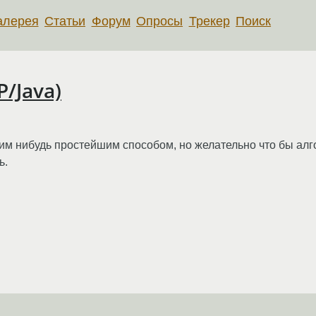
алерея
Статьи
Форум
Опросы
Трекер
Поиск
/Java)
м нибудь простейшим способом, но желательно что бы алго
ь.