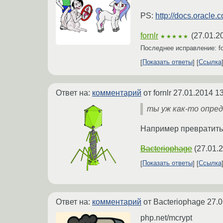
PS:
http://docs.oracle.
fornlr
(
27.01.2
★★★★★
Последнее исправление: fo
Показать ответы
Ссылка
Ответ на:
комментарий
от fornlr
27.01.2014 13
ты уж как-то опред
Например превратить
Bacteriophage
(
27.01.
Показать ответы
Ссылка
Ответ на:
комментарий
от Bacteriophage
27.0
php.net/mcrypt