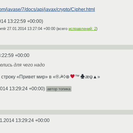
com/javase/7/docs/api/javax/crypto/Cipher.html
014 13:22:59 +00:00
)
rnlr
27.01.2014 13:27:04 +00:00
(всего
исправлений: 2
)
:22:59 +00:00
елись для чего надо
 строку «Привет мир» в «®☭◊⊗
™
æψ▲»
2014 13:29:24 +00:00
)
автор топика
1.2014 13:29:24 +00:00