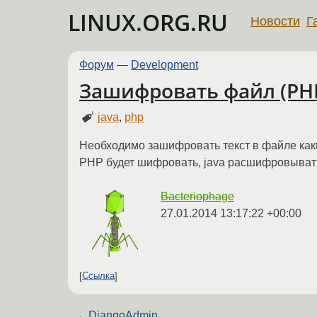
LINUX.ORG.RU
Новости
Г
Форум
—
Development
Зашифровать файл (PHP
java
,
php
Необходимо зашифровать текст в файле каки
PHP будет шифровать, java расшифровыват
Bacteriophage
27.01.2014 13:17:22 +00:00
Ссылка
←
DjangoAdmin