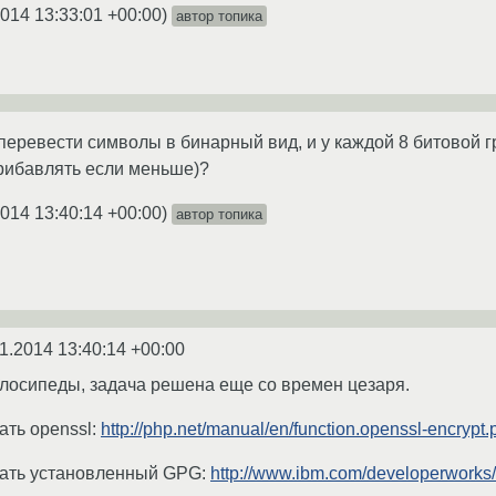
2014 13:33:01 +00:00
)
автор топика
 перевести символы в бинарный вид, и у каждой 8 битовой
рибавлять если меньше)?
2014 13:40:14 +00:00
)
автор топика
1.2014 13:40:14 +00:00
елосипеды, задача решена еще со времен цезаря.
ть openssl:
http://php.net/manual/en/function.openssl-encrypt.
ать установленный GPG:
http://www.ibm.com/developerworks/