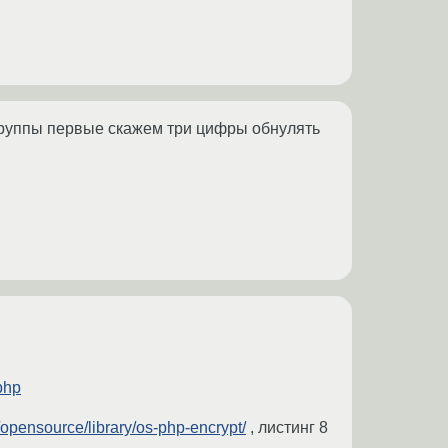
 группы первые скажем три цифры обнулять
php
opensource/library/os-php-encrypt/
, листинг 8