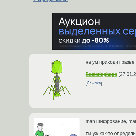
на ум приходит разве 
Bacteriophage
(
27.01.
Ссылка
man шифрование, ma
ты уж как-то определи