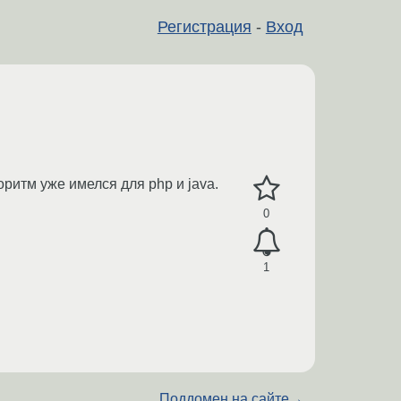
Регистрация
-
Вход
ритм уже имелся для php и java.
0
1
Поддомен на сайте
→