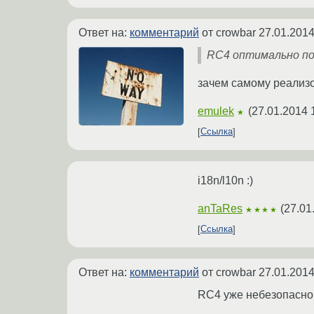
Ответ на:
комментарий
от crowbar
27.01.2014
RC4 оптимально по
зачем самому реализо
emulek
(
27.01.2014 
★
Ссылка
i18n/l10n :)
anTaRes
(
27.01
★★★★
Ссылка
Ответ на:
комментарий
от crowbar
27.01.2014
RC4 уже небезопасно.