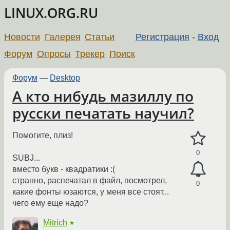
LINUX.ORG.RU
Новости
Галерея
Статьи
Регистрация
-
Вход
Форум
Опросы
Трекер
Поиск
Форум
—
Desktop
А кто нибудь мазиллу по
русски печатать научил?
Помогите, плиз!
0
SUBJ...
вместо букв - квадратики :(
странно, распечатал в файл, посмотрел,
0
какие фонты юзаются, у меня все стоят...
чего ему еще надо?
Mitrich
★