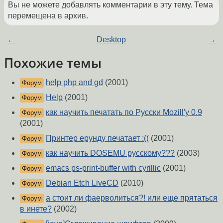
Вы не можете добавлять комментарии в эту тему. Тема
перемещена в архив.
←
Desktop
→
Похожие темы
help php and gd
(2001)
Форум
Help
(2001)
Форум
как научить печатать по Русски Mozill'у 0.9
Форум
(2001)
Принтер ерунду печатает :((
(2001)
Форум
как научить DOSEMU русскому???
(2003)
Форум
emacs ps-print-buffer with cyrillic
(2001)
Форум
Debian Etch LiveCD
(2010)
Форум
а стоит ли фаерволиться?! или еще прятаться
Форум
в инете?
(2002)