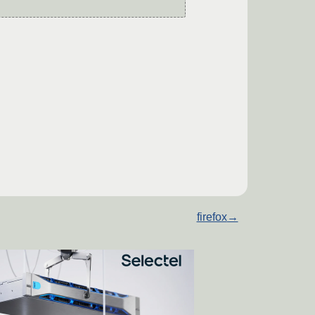
firefox
→