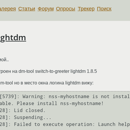
алерея
Статьи
Форум
Опросы
Трекер
Поиск
lightdm
ой..
роен на dm-tool switch-to-greeter lightdm 1.8.5
m-tool но в место окна логина lightdm вижу:
[5739]: Warning: nss-myhostname is not instal
able. Please install nss-myhostname!

28]: Lid closed.

28]: Suspending...

28]: Failed to execute operation: Launch help