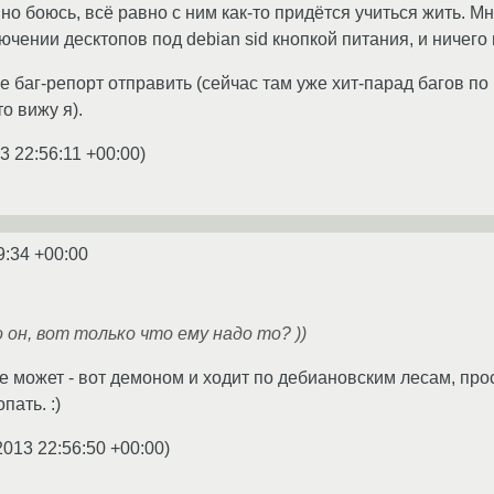
 но боюсь, всё равно с ним как-то придётся учиться жить. М
лючении десктопов под debian sid кнопкой питания, и ничего
 баг-репорт отправить (сейчас там уже хит-парад багов по L
то вижу я).
3 22:56:11 +00:00
)
9:34 +00:00
 он, вот только что ему надо то? ))
е может - вот демоном и ходит по дебиановским лесам, прос
пать. :)
2013 22:56:50 +00:00
)