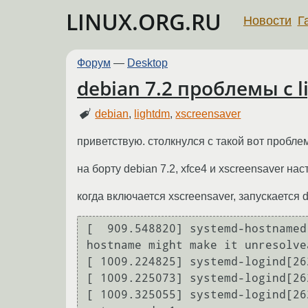
LINUX.ORG.RU
Новости
Г
Форум
—
Desktop
debian 7.2 проблемы с 
debian
,
lightdm
,
xscreensaver
приветствую. столкнулся с такой вот проблем
на борту debian 7.2, xfce4 и xscreensaver наст
когда включается xscreensaver, запускается d
[  909.548820] systemd-hostnamed
hostname might make it unresolve
[ 1009.224825] systemd-logind[26
[ 1009.225073] systemd-logind[26
[ 1009.325055] systemd-logind[26