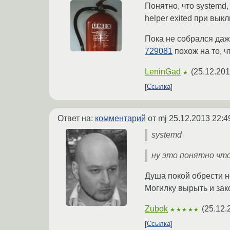
Понятно, что systemd,
helper exited при вык
Пока не собрался даже
729081
похож на то, ч
LeninGad
(
25.12.201
★
Ссылка
Ответ на:
комментарий
от mj
25.12.2013 22:4
systemd
ну это понятно что
Душа покой обрести н
Могилку вырыть и зако
Zubok
(
25.12.
★★★★★
Ссылка