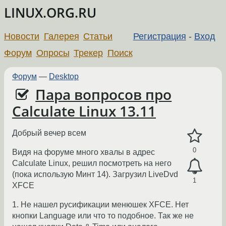
LINUX.ORG.RU
Новости
Галерея
Статьи
Регистрация
-
Вход
Форум
Опросы
Трекер
Поиск
Форум
—
Desktop
Пара вопросов про
Calculate Linux 13.11
Добрый вечер всем
0
Видя на форуме много хвалы в адрес
Calculate Linux, решил посмотреть на него
(пока использую Минт 14). Загрузил LiveDvd
1
XFCE
1. Не нашел русификации менюшек XFCE. Нет
кнопки Language или что то подобное. Так же не