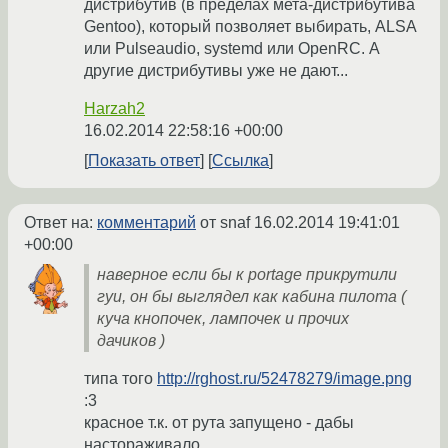
дистрибутив (в пределах мета-дистрибутива
Gentoo), который позволяет выбирать, ALSA
или Pulseaudio, systemd или OpenRC. А
другие дистрибутивы уже не дают...
Harzah2
16.02.2014 22:58:16 +00:00
Показать ответ
Ссылка
Ответ на:
комментарий
от snaf
16.02.2014 19:41:01
+00:00
наверное если бы к portage прикрутили
гуи, он бы выглядел как кабина пилота (
куча кнопочек, лампочек и прочих
дачиков )
типа того
http://rghost.ru/52478279/image.png
:3
красное т.к. от рута запущено - дабы
настораживало