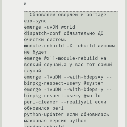
и
  Обновляем оверлей и portage

eix-sync

emerge -uvDN world 

dispatch-conf обязательно ДО 
очистки системы

module-rebuild -X rebuild лишним 
не будет

emerge @x11-module-rebuild на 
всякий случай,а у вас тот самый 
случай

emerge -1vuDN --with-bdeps=y --
binpkg-respect-use=y @system

emerge -1vuDN --with-bdeps=y --
binpkg-respect-use=y @world

perl-cleaner --reallyall если 
обновился perl

python-updater если обновилась 
мажорная версия python

revdep-rebuild
