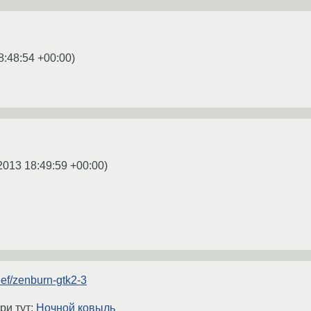
8:48:54 +00:00
)
2013 18:49:59 +00:00
)
heef/zenburn-gtk2-3
ри тут:
Ночной ковыль