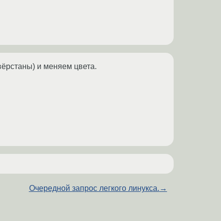
вёрстаны) и меняем цвета.
Очередной запрос легкого линукса.
→