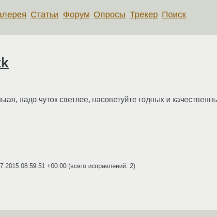
алерея
Статьи
Форум
Опросы
Трекер
Поиск
tk
ыая, надо чуток светлее, насоветуйте годных и качественны
7.2015 08:59:51 +00:00
(всего исправлений: 2)