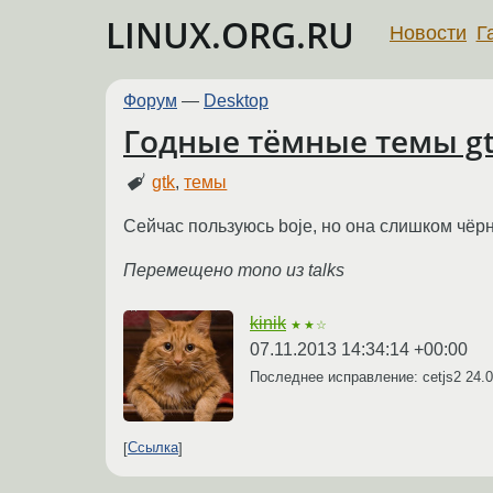
LINUX.ORG.RU
Новости
Г
Форум
—
Desktop
Годные тёмные темы g
gtk
,
темы
Сейчас пользуюсь boje, но она слишком чёрн
Перемещено mono из talks
kinik
★★☆
07.11.2013 14:34:14 +00:00
Последнее исправление: cetjs2
24.0
Ссылка