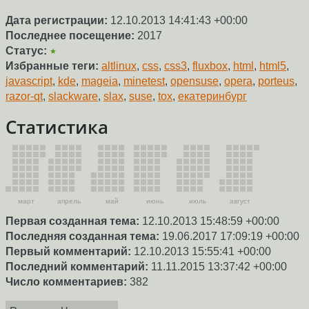
Дата регистрации:
12.10.2013 14:41:43 +00:00
Последнее посещение:
2017
Статус:
★
Избранные теги:
altlinux
,
css
,
css3
,
fluxbox
,
html
,
html5
,
javascript
,
kde
,
mageia
,
minetest
,
opensuse
,
opera
,
porteus
,
razor-qt
,
slackware
,
slax
,
suse
,
tox
,
екатеринбург
Статистика
март
апрель
май
июнь
июль
август
Первая созданная тема:
12.10.2013 15:48:59 +00:00
Последняя созданная тема:
19.06.2017 17:09:19 +00:00
Первый комментарий:
12.10.2013 15:55:41 +00:00
Последний комментарий:
11.11.2015 13:37:42 +00:00
Число комментариев:
382