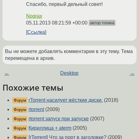
Спасибо, первый дельный совет!
Noqrax
05.11.2013 08:21:59 +00:00
автор топика
Ссылка
Вы не можете добавлять комментарии в эту тему. Тема
перемещена в архив.
←
Desktop
→
Похожие темы
rTorrent насилует жёсткие диски.
(2018)
Форум
rtorrent
(2009)
Форум
rtorrent запуск при запуске
(2007)
Форум
Кириллица + aterm
(2005)
Форум
[rTorrent] Что за порт в заголовке?
(2009)
Форум