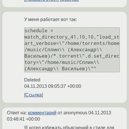
У меня работает вот так:
schedule = 
watch_directory_41,10,10,"load_st
art_verbose=\"/home/torrents/home
/music/Сплин\\ (Александр\\ 
Васильев)/*.torrent\",d.set_direc
tory=\"/home/music/Сплин\\ 
(Александр\\ Васильев)\""
Deleted
04.11.2013 09:05:37 +00:00
Ссылка
Ответ на:
комментарий
от anonymous
04.11.2013
03:48:41 +00:00
Я хотел избежать объяснений в стиле для