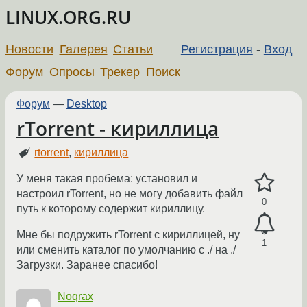
LINUX.ORG.RU
Новости
Галерея
Статьи
Регистрация
-
Вход
Форум
Опросы
Трекер
Поиск
Форум
—
Desktop
rTorrent - кириллица
rtorrent
,
кириллица
У меня такая пробема: установил и
настроил rTorrent, но не могу добавить файл
0
путь к которому содержит кириллицу.
Мне бы подружить rTorrent с кириллицей, ну
1
или сменить каталог по умолчанию с ./ на ./
Загрузки. Заранее спасибо!
Noqrax