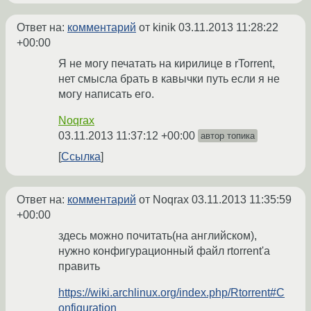
Ответ на:
комментарий
от kinik
03.11.2013 11:28:22
+00:00
Я не могу печатать на кирилице в rTorrent,
нет смысла брать в кавычки путь если я не
могу написать его.
Noqrax
03.11.2013 11:37:12 +00:00
автор топика
Ссылка
Ответ на:
комментарий
от Noqrax
03.11.2013 11:35:59
+00:00
здесь можно почитать(на английском),
нужно конфигурационный файл rtorrent'а
править
https://wiki.archlinux.org/index.php/Rtorrent#C
onfiguration