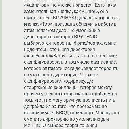
«чайников», но что же придется: Есть такая
замечательная кнопка, как «Enter», она
нужна чтобы ВРУЧНУЮ добавить торрент, а
кнопка «Tab», призвана облегчить работу в
этом нелегком деле. По умолчанию
директория из которой ВРУЧНУЮ
выбираются торренты /home/noqrax, а мне
надо чтобы это была директория
/home/noqrax/Загрузки . Так вот rTorrent уже
сконфигурирован, в том числе расписание,
которое автоматически добавляет торренты
из указанной директории. Я так же
сконфигурировал кодировку, для
отображения кириллицы, которая между
прочем успешно отображается проблема в
том, что я не могу вручную прописать путь
до файла из-за того, что программа не
воспринимает ВВОД кириллицы. Мне нужно
сменить директорию по умолчанию для
РУЧНОГО выбора торрента и/или