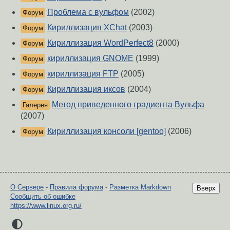
Проблема с вульфом
(2002)
Форум
Кириллизация XChat
(2003)
Форум
Кириллизация WordPerfect8
(2000)
Форум
кириллизация GNOME
(1999)
Форум
кириллизация FTP
(2005)
Форум
Кириллизация иксов
(2004)
Форум
Метод приведенного градиента Вульфа
Галерея
(2007)
Кириллизация консоли [gentoo]
(2006)
Форум
О Сервере
-
Правила форума
-
Разметка Markdown
Вверх
Сообщить об ошибке
https://www.linux.org.ru/