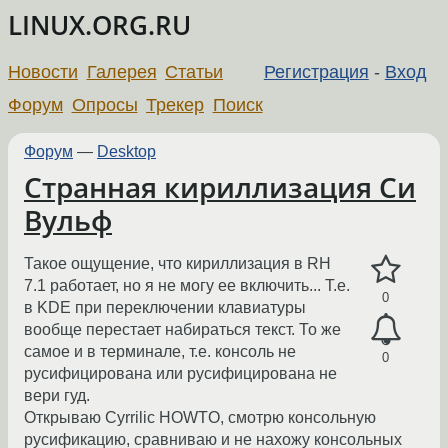
LINUX.ORG.RU
Новости
Галерея
Статьи
Регистрация
-
Вход
Форум
Опросы
Трекер
Поиск
Форум
—
Desktop
Странная кириллизация Си
Вульф
Такое ощущение, что кириллизация в RH
7.1 работает, но я не могу ее включить... Т.е.
0
в KDE при переключении клавиатуры
вообще перестает набираться текст. То же
самое и в терминале, т.е. консоль не
0
русифицирована или русифицирована не
вери гуд.
Открываю Cyrrilic HOWTO, смотрю консольную
русификацию, сравниваю и не нахожу консольных