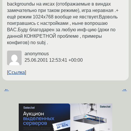
backgroundы на иксах (отображаемые в виндах
замечательно при таком режиме), игра неравная .+
ещё режим 1024х768 вообще не явствует.Вдоволь
поигравшись с настройками , ныне вопрошаю
ВАС.Буду благодарен за любую инф-цию (доки по
данной КОНКРЕТНОЙ проблеме , примеры
конфигов) по subj .
anonymous
25.06.2001 12:53:41 +00:00
Ссылка
←
→