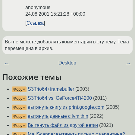
anonymous
24.08.2001 15:21:28 +00:00
Ссылка
Вы не можете добавлять комментарии в эту тему. Тема
перемещена в архив.
←
Desktop
→
Похожие темы
S3Trio64+framebuffer
(2003)
Форум
S3Trio64 vs. GeForce4Ti4200
(2011)
Форум
вытянуть книгу из print.google.com
(2005)
Форум
вытянуть данные с lvm thin
(2022)
Форум
Вытянуть файл из другой ветки
(2021)
Форум
MailScanner вытянуть письмо с карантина?
Форум