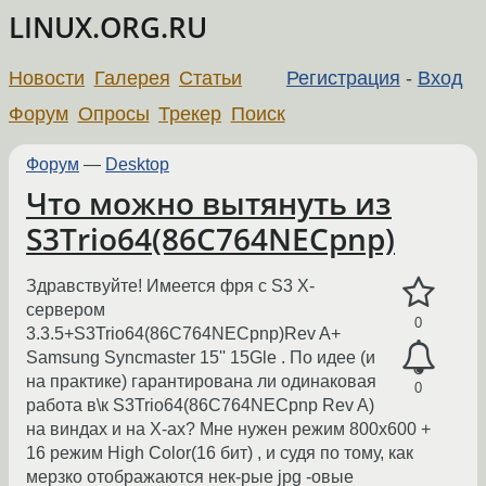
LINUX.ORG.RU
Новости
Галерея
Статьи
Регистрация
-
Вход
Форум
Опросы
Трекер
Поиск
Форум
—
Desktop
Что можно вытянуть из
S3Trio64(86C764NECpnp)
Здравствуйте! Имеется фря с S3 X-
сервером
0
3.3.5+S3Trio64(86C764NECpnp)Rev A+
Samsung Syncmaster 15'' 15Gle . По идее (и
на практике) гарантирована ли одинаковая
0
работа в\к S3Trio64(86C764NECpnp Rev A)
на виндах и на Х-ах? Мне нужен режим 800х600 +
16 режим High Color(16 бит) , и судя по тому, как
мерзко отображаются нек-рые jpg -овые