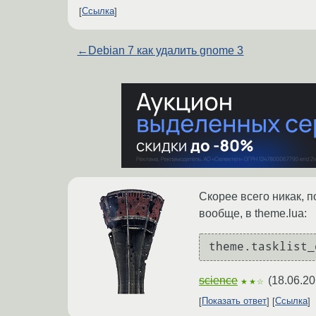
Ссылка
←
Debian 7 как удалить gnome 3
Скорее всего никак, п
вообще, в theme.lua:
theme.tasklist_
science
(
18.06.20
★★☆
Показать ответ
Ссылка