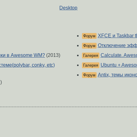
Desktop
XFCE и Taskbar t
Форум
Отключение эффе
Форум
онки в Awesome WM?
(2013)
Calculate. Awe
Галерея
ме(polybar, conky, etc)
Ubuntu + Awes
Галерея
Antix, темы икон
Форум
)