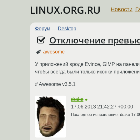
LINUX.ORG.RU
Новости
Г
Форум
—
Desktop
Отключение превью
awesome
У приложений вроде Evince, GIMP на панели
чтобы всегда были только иконки приложен
# Awesome v3.5.1
drake
★
17.06.2013 21:42:27 +00:00
Последнее исправление: drake
17.0