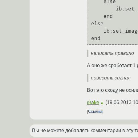
    else

        ib:set_image(icon)

    end

else

    ib:set_image("/home/alex/.icons/Faenza/apps/32/application-default-icon.png")

написать правило
А оно же сработает 1 
повесить сигнал
Вот это сходу не осил
drake
(
19.06.2013 10
★
Ссылка
Вы не можете добавлять комментарии в эту т