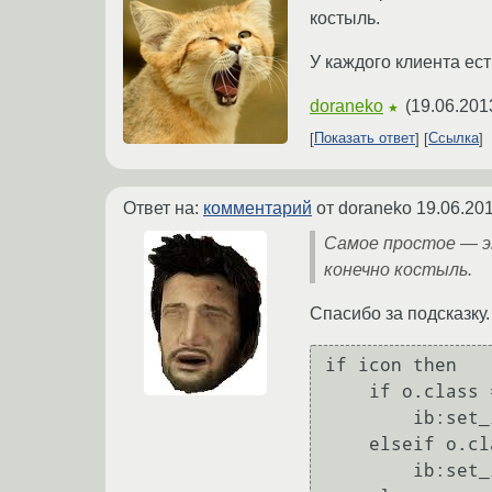
костыль.
У каждого клиента ест
doraneko
(
19.06.201
★
Показать ответ
Ссылка
Ответ на:
комментарий
от doraneko
19.06.201
Самое простое — э
конечно костыль.
Спасибо за подсказку.
if icon then

    if o.class == "Gimp-2.8" then

        ib:set_image("/home/alex/.icons/Faenza/apps/32/gimp.png")

    elseif o.class == "Evince" then

        ib:set_image("/home/alex/.icons/Faenza/apps/32/evince.png")
