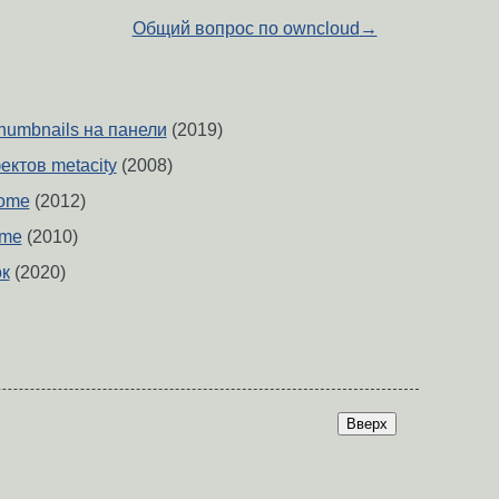
Общий вопрос по owncloud
→
humbnails на панели
(2019)
ктов metacity
(2008)
some
(2012)
ome
(2010)
ок
(2020)
Вверх