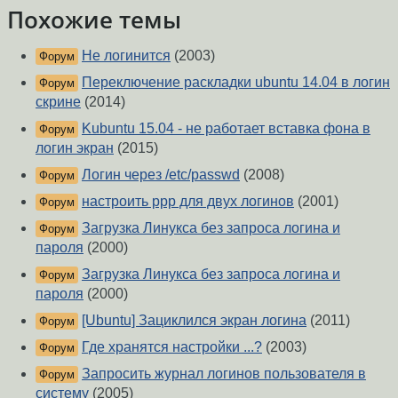
Похожие темы
Не логинится
(2003)
Форум
Переключение раскладки ubuntu 14.04 в логин
Форум
скрине
(2014)
Kubuntu 15.04 - не работает вставка фона в
Форум
логин экран
(2015)
Логин через /etc/passwd
(2008)
Форум
настроить ppp для двух логинов
(2001)
Форум
Загрузка Линукса без запроса логина и
Форум
пароля
(2000)
Загрузка Линукса без запроса логина и
Форум
пароля
(2000)
[Ubuntu] Зациклился экран логина
(2011)
Форум
Где хранятся настройки ...?
(2003)
Форум
Запросить журнал логинов пользователя в
Форум
систему
(2005)