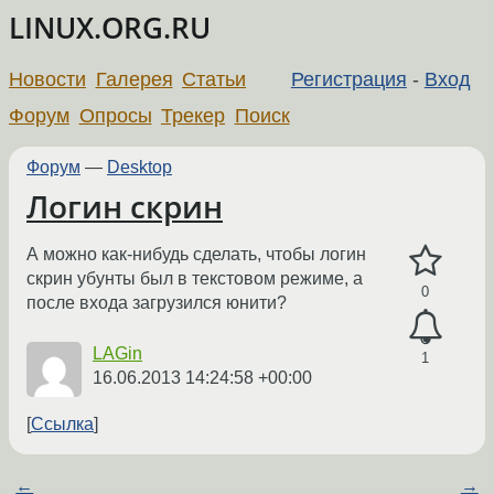
LINUX.ORG.RU
Новости
Галерея
Статьи
Регистрация
-
Вход
Форум
Опросы
Трекер
Поиск
Форум
—
Desktop
Логин скрин
А можно как-нибудь сделать, чтобы логин
скрин убунты был в текстовом режиме, а
0
после входа загрузился юнити?
LAGin
1
16.06.2013 14:24:58 +00:00
Ссылка
←
→