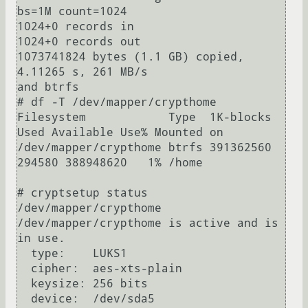
bs=1M count=1024 

1024+0 records in

1024+0 records out

1073741824 bytes (1.1 GB) copied, 
4.11265 s, 261 MB/s

and btrfs

# df -T /dev/mapper/crypthome

Filesystem            Type  1K-blocks   
Used Available Use% Mounted on

/dev/mapper/crypthome btrfs 391362560 
294580 388948620   1% /home

# cryptsetup status 
/dev/mapper/crypthome 

/dev/mapper/crypthome is active and is 
in use.

  type:    LUKS1

  cipher:  aes-xts-plain

  keysize: 256 bits

  device:  /dev/sda5
