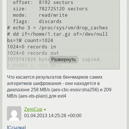
  offset:  8192 sectors

  size:    782725120 sectors

  mode:    read/write

  flags:   discards

# echo 3 > /proc/sys/vm/drop_caches

# dd if=/home/1.tar.gz of=/dev/null 
bs=1M count=1024 

1024+0 records in

1024+0 records out                                                                                                                    

1073741824 bytes (1.1 GB) copied, 
Развернуть
Что касается результатов бенчмарков самих
алгоритмов шифрования - они находятся в
диапазоне 258 MB/s (aes-cbc-essiv:sha256) и 209
MB/s (aes-xts-plain) для ext4
ZeroCup
★
01.04.2013 14:25:28 +00:00
Ссылка