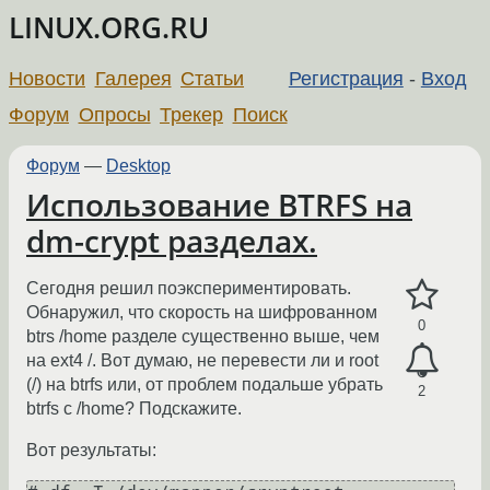
LINUX.ORG.RU
Новости
Галерея
Статьи
Регистрация
-
Вход
Форум
Опросы
Трекер
Поиск
Форум
—
Desktop
Использование BTRFS на
dm-crypt разделах.
Сегодня решил поэкспериментировать.
Обнаружил, что скорость на шифрованном
0
btrs /home разделе существенно выше, чем
на ext4 /. Вот думаю, не перевести ли и root
(/) на btrfs или, от проблем подальше убрать
2
btrfs с /home? Подскажите.
Вот результаты: