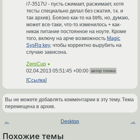
i7-3517U - пусть сжимает, расжимает, хотя
тесты специально делал без сжатия, т.к. и
так архив). Боязно как-то на btrfs, но, думаю,
может все-таки, что-то изменилось + как-
никак питание постоянное на ноуте. Кроме
того, включу на арче возможность
Magic
SysRq key
, чтобы корректно вырубить на
случаю зависона.
ZeroCup
★
02.04.2013 05:51:45 +00:00
автор топика
Ссылка
Вы не можете добавлять комментарии в эту тему. Тема
перемещена в архив.
←
Desktop
→
Похожие темы