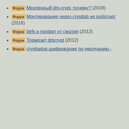
Медленный dm-crypt, почему?
(2018)
Форум
Монтирование через crypttab не работает
Форум
(2016)
btrfs и профит от сжатия
(2012)
Форум
Тормозит dmcrypt
(2012)
Форум
cryptsetup шифрование по-умолчанию -
Форум
вопрос о его надёжности
(2019)
Узнать текущий режим журналирования EXT4
Форум
(2020)
Маленькая скорость HDD
(2019)
Форум
лаг при чтении файлов из xen гостя
(2015)
Форум
Можно ли с помощью LVM сделать онлайн-
Форум
снапшот для LUKS-тома?
(2011)
Header LUKS на отдельном разделе
(2026)
Форум