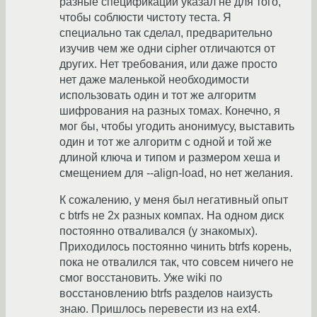
разные спецификации указал не для того,
чтобы соблюсти чистоту теста. Я
специально так сделал, предварительно
изучив чем же одни cipher отличаются от
других. Нет требования, или даже просто
нет даже маленькой необходимости
использовать один и тот же алгоритм
шифрования на разных томах. Конечно, я
мог бы, чтобы угодить анонимусу, выставить
один и тот же алгоритм с одной и той же
длиной ключа и типом и размером хеша и
смещением для --align-load, но нет желания.
К сожалению, у меня был негативный опыт
с btrfs не 2х разных компах. На одном диск
постоянно отваливался (у знакомых).
Приходилось постоянно чинить btrfs корень,
пока не отвалился так, что совсем ничего не
смог восстановить. Уже wiki по
восстановлению btrfs разделов наизусть
знаю. Пришлось перевести из на ext4.