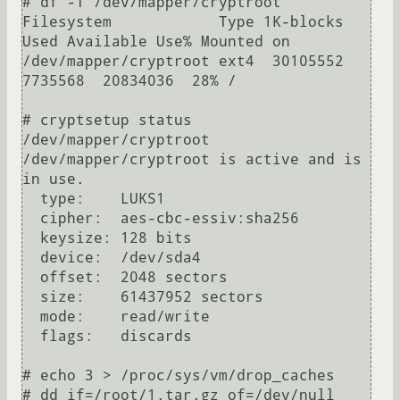
# df -T /dev/mapper/cryptroot 

Filesystem            Type 1K-blocks    
Used Available Use% Mounted on

/dev/mapper/cryptroot ext4  30105552 
7735568  20834036  28% /

# cryptsetup status 
/dev/mapper/cryptroot 

/dev/mapper/cryptroot is active and is 
in use.

  type:    LUKS1

  cipher:  aes-cbc-essiv:sha256

  keysize: 128 bits

  device:  /dev/sda4

  offset:  2048 sectors

  size:    61437952 sectors

  mode:    read/write

  flags:   discards

# echo 3 > /proc/sys/vm/drop_caches 

# dd if=/root/1.tar.gz of=/dev/null 