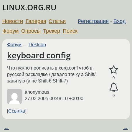
LINUX.ORG.RU
Новости
Галерея
Статьи
Регистрация
-
Вход
Форум
Опросы
Трекер
Поиск
Форум
—
Desktop
keyboard config
Что нужно прописать в xorg.conf чтоб в
русской раскладке / давало точку а Shift/
0
запятую (а не Shift-6 Shift-7)
anonymous
0
27.03.2005 00:48:10 +00:00
Ссылка
←
→