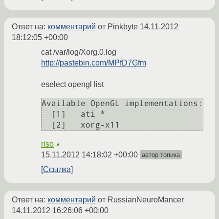
Ответ на:
комментарий
от Pinkbyte
14.11.2012
18:12:05 +00:00
cat /var/log/Xorg.0.log
http://pastebin.com/MPfD7Gfm
eselect opengl list
Available OpenGL implementations:

  [1]   ati *

riso
★
15.11.2012 14:18:02 +00:00
автор топика
Ссылка
Ответ на:
комментарий
от RussianNeuroMancer
14.11.2012 16:26:06 +00:00