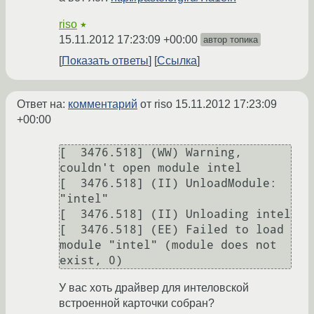
riso
★
15.11.2012 17:23:09 +00:00
автор топика
Показать ответы
Ссылка
Ответ на:
комментарий
от riso
15.11.2012 17:23:09
+00:00
[  3476.518] (WW) Warning, 
couldn't open module intel

[  3476.518] (II) UnloadModule: 
"intel"

[  3476.518] (II) Unloading intel

[  3476.518] (EE) Failed to load 
module "intel" (module does not 
exist, 0)
У вас хоть драйвер для интеловской
встроенной карточки собран?