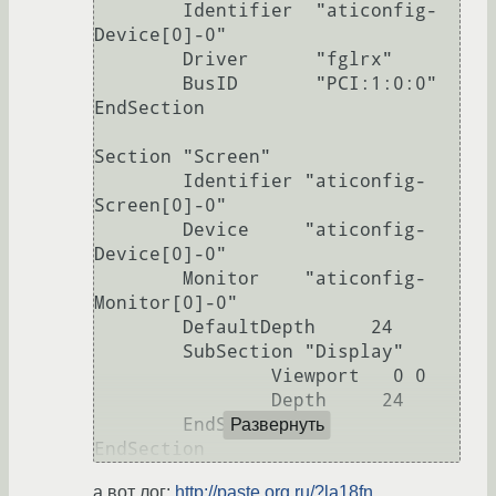
        Identifier  "aticonfig-
Device[0]-0"

        Driver      "fglrx"

        BusID       "PCI:1:0:0"

EndSection

Section "Screen"

        Identifier "aticonfig-
Screen[0]-0"

        Device     "aticonfig-
Device[0]-0"

        Monitor    "aticonfig-
Monitor[0]-0"

        DefaultDepth     24

        SubSection "Display"

                Viewport   0 0

                Depth     24

        EndSubSection

Развернуть
а вот лог:
http://paste.org.ru/?la18fn