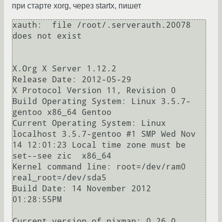
при старте xorg, через startx, пишет
xauth:  file /root/.serverauth.20078 
does not exist

X.Org X Server 1.12.2

Release Date: 2012-05-29

X Protocol Version 11, Revision 0

Build Operating System: Linux 3.5.7-
gentoo x86_64 Gentoo

Current Operating System: Linux 
localhost 3.5.7-gentoo #1 SMP Wed Nov 
14 12:01:23 Local time zone must be 
set--see zic  x86_64

Kernel command line: root=/dev/ram0 
real_root=/dev/sda5

Build Date: 14 November 2012  
01:28:55PM

Current version of pixman: 0.26.0
