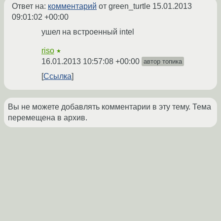
Ответ на:
комментарий
от green_turtle
15.01.2013
09:01:02 +00:00
ушел на встроенный intel
riso
★
16.01.2013 10:57:08 +00:00
автор топика
Ссылка
Вы не можете добавлять комментарии в эту тему. Тема
перемещена в архив.
←
Desktop
→
Похожие темы
CentOS не стартует xfce
(2018)
Форум
Failed to load module «intel»?
(2012)
Форум
OpenBSD не запускается X сервер
(2017)
Форум