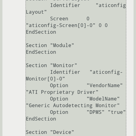
        Identifier     "aticonfig 
Layout"

        Screen      0  
"aticonfig-Screen[0]-0" 0 0

EndSection

Section "Module"

EndSection

Section "Monitor"

        Identifier   "aticonfig-
Monitor[0]-0"

        Option      "VendorName" 
"ATI Proprietary Driver"

        Option      "ModelName" 
"Generic Autodetecting Monitor"

        Option      "DPMS" "true"

EndSection

Section "Device"
