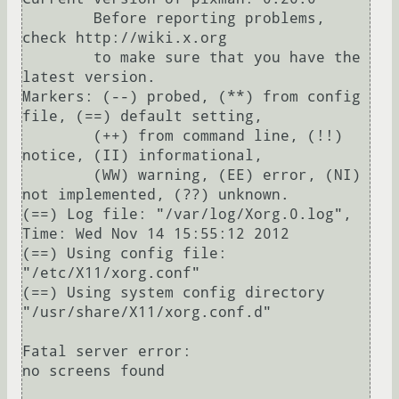
        Before reporting problems, 
check http://wiki.x.org

        to make sure that you have the 
latest version.

Markers: (--) probed, (**) from config 
file, (==) default setting,

        (++) from command line, (!!) 
notice, (II) informational,

        (WW) warning, (EE) error, (NI) 
not implemented, (??) unknown.

(==) Log file: "/var/log/Xorg.0.log", 
Time: Wed Nov 14 15:55:12 2012

(==) Using config file: 
"/etc/X11/xorg.conf"

(==) Using system config directory 
"/usr/share/X11/xorg.conf.d"

Fatal server error:

no screens found
