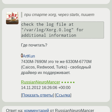
при старте xorg, через startx, пишет
check the log file at 
"/var/log/Xorg.0.log" for 
additional information
Где почитать?
ArtKun
7430M-7690M это те же 6330M-6770M
(Caicos, Redwood, Turks) - свободный
драйвер их поддерживает.
RussianNeuroMancer
★★★★★
14.11.2012 16:26:06 +00:00
Показать ответы
Ссылка
Ответ на:
комментарий
от RussianNeuroMancer