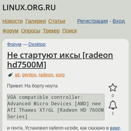
LINUX.ORG.RU
Новости
Галерея
Статьи
Регистрация
-
Вход
Форум
Опросы
Трекер
Поиск
Форум
—
Desktop
Не стартуют иксы [radeon
hd7500M]
ati
,
gentoo
,
radeon
,
xorg
Привет. На борту ноута
0
VGA compatible controller: 
Advanced Micro Devices [AMD] nee 
ATI Thames XT/GL [Radeon HD 7600M 
1
и гента. Установил radeon-ucode, как сказано в
вике
.