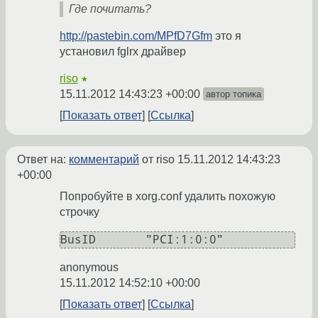
Где почитать?
http://pastebin.com/MPfD7Gfm
это я
установил fglrx драйвер
riso
★
15.11.2012 14:43:23 +00:00
автор топика
Показать ответ
Ссылка
Ответ на:
комментарий
от riso
15.11.2012 14:43:23
+00:00
Попробуйте в xorg.conf удалить похожую
строчку
BusID       "PCI:1:0:0" 
anonymous
15.11.2012 14:52:10 +00:00
Показать ответ
Ссылка