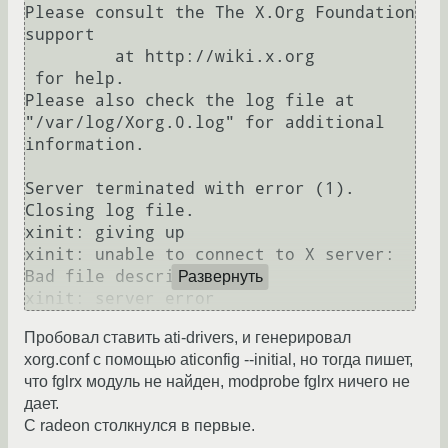
Please consult the The X.Org Foundation 
support

         at http://wiki.x.org

 for help.

Please also check the log file at 
"/var/log/Xorg.0.log" for additional 
information.

Server terminated with error (1). 
Closing log file.

xinit: giving up

xinit: unable to connect to X server: 
Bad file descriptor

Развернуть
Пробовал ставить ati-drivers, и генерировал
xorg.conf с помощью aticonfig --initial, но тогда пишет,
что fglrx модуль не найден, modprobe fglrx ничего не
дает.
С radeon столкнулся в первые.