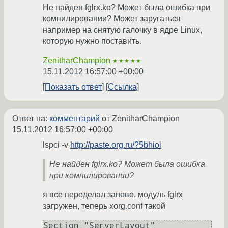
Не найден fglrx.ko? Может была ошибка при
компилировании? Может заругаться
например на снятую галочку в ядре Linux,
которую нужно поставить.
ZenitharChampion
★★★★★
15.11.2012 16:57:00 +00:00
Показать ответ
Ссылка
Ответ на:
комментарий
от ZenitharChampion
15.11.2012 16:57:00 +00:00
lspci -v
http://paste.org.ru/?5bhioi
Не найден fglrx.ko? Может была ошибка
при компилировании?
я все переделал заново, модуль fglrx
загружен, теперь xorg.conf такой
Section "ServerLayout"
