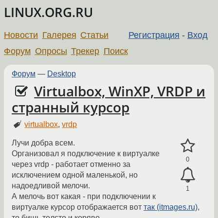
LINUX.ORG.RU
Новости
Галерея
Статьи
Регистрация
-
Вход
Форум
Опросы
Трекер
Поиск
Форум
—
Desktop
Virtualbox, WinXP, VRDP и
странный курсор
virtualbox
,
vrdp
Лучи добра всем.
Организовал я подключение к виртуалке
0
через vrdp - работает отменно за
исключением одной маленькой, но
надоедливой мелочи.
1
А мелочь вот какая - при подключении к
виртуалке курсор отображается вот
так (itmages.ru)
,
то бишь толсто и коряво.