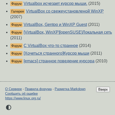
Virtualbox исчезает курсор мыши.
(2015)
Форум
VirtualBox со свежеустановленой WinXP
Галерея
(2007)
VirtualBox, Gentoo и WinXP Guest
(2011)
Форум
[VirtualBox, WinXP][openSUSE]Локальная сеть
Форум
(2011)
С VirtualBox что-то странное
(2014)
Форум
[Хочеться странного]Курсор мыши
(2011)
Форум
[emacs] странное поведение курсора
(2010)
Форум
О Сервере
-
Правила форума
-
Разметка Markdown
Вверх
Сообщить об ошибке
https://www.linux.org.ru/