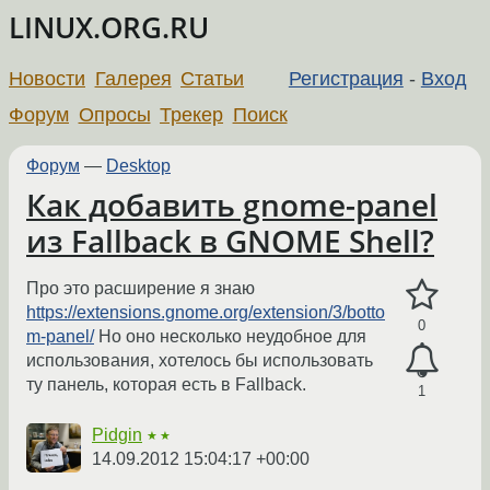
LINUX.ORG.RU
Новости
Галерея
Статьи
Регистрация
-
Вход
Форум
Опросы
Трекер
Поиск
Форум
—
Desktop
Как добавить gnome-panel
из Fallback в GNOME Shell?
Про это расширение я знаю
https://extensions.gnome.org/extension/3/botto
0
m-panel/
Но оно несколько неудобное для
использования, хотелось бы использовать
ту панель, которая есть в Fallback.
1
Pidgin
★★
14.09.2012 15:04:17 +00:00