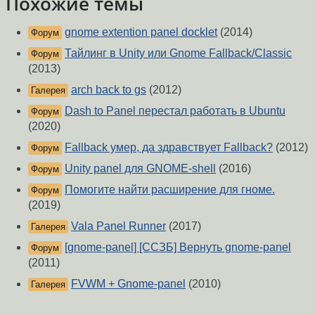
Похожие темы
gnome extention panel docklet
(2014)
Форум
Тайлинг в Unity или Gnome Fallback/Classic
Форум
(2013)
arch back to gs
(2012)
Галерея
Dash to Panel перестал работать в Ubuntu
Форум
(2020)
Fallback умер, да здравствует Fallback?
(2012)
Форум
Unity panel для GNOME-shell
(2016)
Форум
Помогите найти расширение для гноме.
Форум
(2019)
Vala Panel Runner
(2017)
Галерея
[gnome-panel] [ССЗБ] Вернуть gnome-panel
Форум
(2011)
FVWM + Gnome-panel
(2010)
Галерея