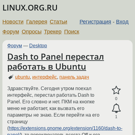
LINUX.ORG.RU
Новости
Галерея
Статьи
Регистрация
-
Вход
Форум
Опросы
Трекер
Поиск
Форум
—
Desktop
Dash to Panel перестал
работать в Ubuntu
ubuntu
,
интерфейс
,
панель задач
Здравствуйте. Сегодня утром поехал
интерфейс, перестал работать Dash to
0
Panel. Его словно и нет. ПКМ на кнопке
меню не работает, как вызвать его
параметры не знаю. Если перейти на его
1
страницу
(
https://extensions.gnome.org/extension/1160/dash-to-
panel/
), то переключатель всегда Off и его