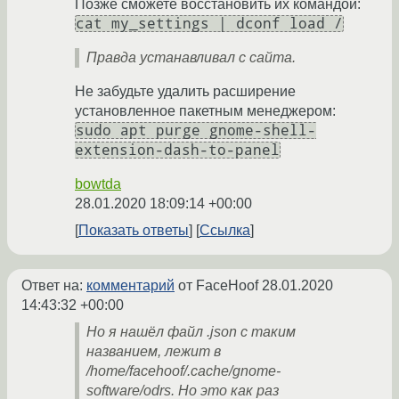
Позже сможете восстановить их командой:
cat my_settings | dconf load /
Правда устанавливал с сайта.
Не забудьте удалить расширение
установленное пакетным менеджером:
sudo apt purge gnome-shell-
extension-dash-to-panel
bowtda
28.01.2020 18:09:14 +00:00
Показать ответы
Ссылка
Ответ на:
комментарий
от FaceHoof
28.01.2020
14:43:32 +00:00
Но я нашёл файл .json с таким
названием, лежит в
/home/facehoof/.cache/gnome-
software/odrs. Но это как раз