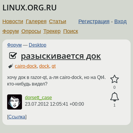
LINUX.ORG.RU
Новости
Галерея
Статьи
Регистрация
-
Вход
Форум
Опросы
Трекер
Поиск
Форум
—
Desktop
разыскивается док
cairo-dock
,
dock
,
qt
хочу док в razor-qt, а-ля cairo-dock, но на Qt4.
кто-нибудь видел?
0
dorsett_case
23.07.2012 12:05:41 +00:00
1
Ссылка