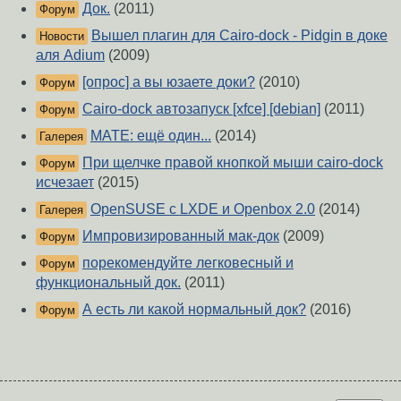
Док.
(2011)
Форум
Вышел плагин для Cairo-dock - Pidgin в доке
Новости
аля Adium
(2009)
[опрос] а вы юзаете доки?
(2010)
Форум
Cairo-dock автозапуск [xfce] [debian]
(2011)
Форум
MATE: ещё один...
(2014)
Галерея
При щелчке правой кнопкой мыши cairo-dock
Форум
исчезает
(2015)
OpenSUSE с LXDE и Openbox 2.0
(2014)
Галерея
Импровизированный мак-док
(2009)
Форум
порекомендуйте легковесный и
Форум
функциональный док.
(2011)
А есть ли какой нормальный док?
(2016)
Форум