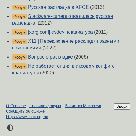
Русская раскладка в XFCE
(2013)
Форум
Slackware-current отвалилась русская
Форум
раскладка.
(2012)
[xorg.conf] evdev+клавиатура
(2011)
Форум
X11 | Переключение раскладки разными
Форум
сочетаниями
(2022)
Вопрос о раскладке
(2006)
Форум
Не работает опция в иксовом конфиге
Форум
клавиатуры
(2020)
О Сервере
-
Правила форума
-
Разметка Markdown
Вверх
Сообщить об ошибке
https://www.linux.org.ru/