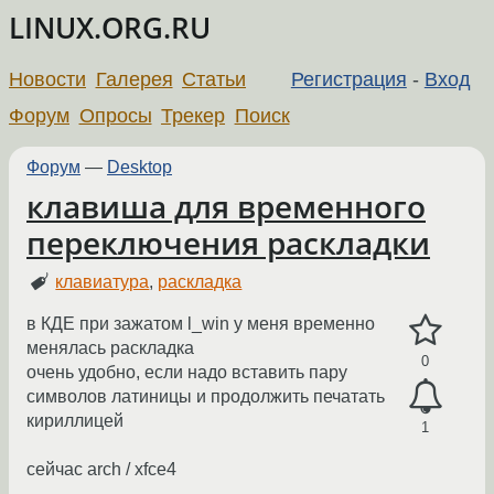
LINUX.ORG.RU
Новости
Галерея
Статьи
Регистрация
-
Вход
Форум
Опросы
Трекер
Поиск
Форум
—
Desktop
клавиша для временного
переключения раскладки
клавиатура
,
раскладка
в КДЕ при зажатом l_win у меня временно
менялась раскладка
0
очень удобно, если надо вставить пару
символов латиницы и продолжить печатать
кириллицей
1
сейчас arch / xfce4