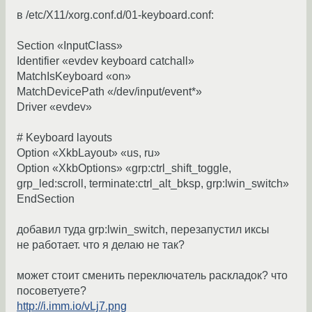
в /etc/X11/xorg.conf.d/01-keyboard.conf:
Section «InputClass»
Identifier «evdev keyboard catchall»
MatchIsKeyboard «on»
MatchDevicePath «/dev/input/event*»
Driver «evdev»
# Keyboard layouts
Option «XkbLayout» «us, ru»
Option «XkbOptions» «grp:ctrl_shift_toggle,
grp_led:scroll, terminate:ctrl_alt_bksp, grp:lwin_switch»
EndSection
добавил туда grp:lwin_switch, перезапустил иксы
не работает. что я делаю не так?
может стоит сменить переключатель раскладок? что
посоветуете?
http://i.imm.io/vLj7.png