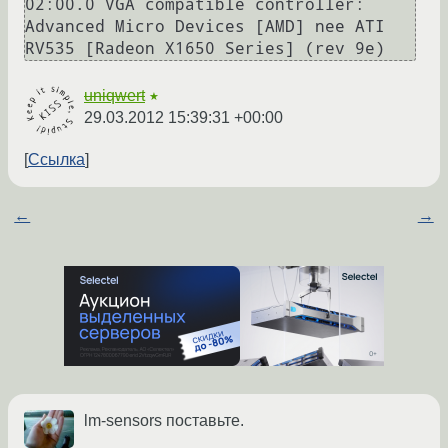
02:00.0 VGA compatible controller: 
Advanced Micro Devices [AMD] nee ATI 
RV535 [Radeon X1650 Series] (rev 9e)
uniqwert
★
29.03.2012 15:39:31 +00:00
Ссылка
←
→
lm-sensors поставьте.