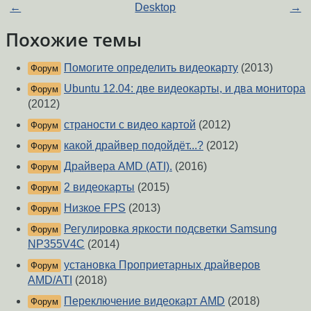
←
Desktop
→
Похожие темы
Помогите определить видеокарту
(2013)
Форум
Ubuntu 12.04: две видеокарты, и два монитора
Форум
(2012)
страности с видео картой
(2012)
Форум
какой драйвер подойдёт...?
(2012)
Форум
Драйвера AMD (ATI).
(2016)
Форум
2 видеокарты
(2015)
Форум
Низкое FPS
(2013)
Форум
Регулировка яркости подсветки Samsung
Форум
NP355V4C
(2014)
установка Проприетарных драйверов
Форум
AMD/ATI
(2018)
Переключение видеокарт AMD
(2018)
Форум