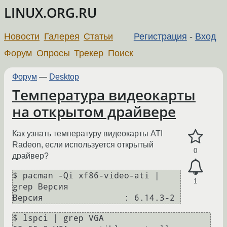
LINUX.ORG.RU
Новости
Галерея
Статьи
Регистрация
-
Вход
Форум
Опросы
Трекер
Поиск
Форум
—
Desktop
Температура видеокарты
на открытом драйвере
Как узнать температуру видеокарты ATI
Radeon, если используется открытый
0
драйвер?
$ pacman -Qi xf86-video-ati | 
1
grep Версия

Версия                : 6.14.3-2
$ lspci | grep VGA
