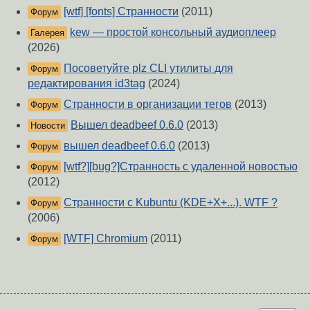
[wtf] [fonts] Странности
(2011)
Форум
kew — простой консольный аудиоплеер
Галерея
(2026)
Посоветуйте plz CLI утилиты для
Форум
редактирования id3tag
(2024)
Странности в организации тегов
(2013)
Форум
Вышел deadbeef 0.6.0
(2013)
Новости
вышел deadbeef 0.6.0
(2013)
Форум
[wtf?][bug?]Странность с удаленной новостью
Форум
(2012)
Странности с Kubuntu (KDE+X+...). WTF ?
Форум
(2006)
[WTF] Chromium
(2011)
Форум