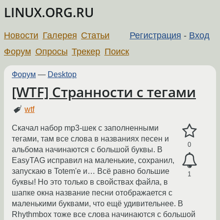
LINUX.ORG.RU
Новости
Галерея
Статьи
Регистрация
-
Вход
Форум
Опросы
Трекер
Поиск
Форум
—
Desktop
[WTF] Странности с тегами
wtf
Скачал набор mp3-шек с заполненными
тегами, там все слова в названиях песен и
0
альбома начинаются с большой буквы. В
EasyTAG исправил на маленькие, сохранил,
запускаю в Totem'е и… Всё равно большие
1
буквы! Но это только в свойствах файла, в
шапке окна название песни отображается с
маленькими буквами, что ещё удивительнее. В
Rhythmbox тоже все слова начинаются с большой