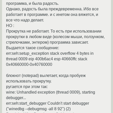
программа, и была радость.
Однако, радость была преждевременна. Ибо все
работает в программе. и с инетом она вяжется, и
все что надо делает.
НО :
Прокрутка не работает. То есть при использовании
прокрутки в любом виде (колесом мыши, ползунком,
стрелочками, энтером) программа зависает.
Выдается такое сообщение:
err:seh:setup_exception stack overflow 4 bytes in
thread 0009 eip 400b6ac4 esp 40660ffc stack
0x40660000-0x40760000
блокнот (notepad) вылетает, когда пробуеж
использовать прокрутку.
ругается при этом так:
wine: Unhandled exception (thread 0009), starting
debugger...
err:seh:start_debugger Couldn't start debugger
("winedbg --debugmsg -all 8 92") (2)