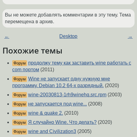
Вы не можете добавлять комментарии в эту тему. Тема
перемещена в архив.
←
Desktop
→
Похожие темы
продолжу тему как заставить wine работать с
Форум
com портом
(2011)
Wine не запускает одну нужную мне
Форум
программу. Debian 10.2 64-х разрядный.
(2020)
wine-20030813-1rh9winehq.src.rpm
(2003)
Форум
не запускается под wine...
(2008)
Форум
wine & quake 2.
(2010)
Форум
Я случайно Wine. Что делать?
(2020)
Форум
wine and Civilization3
(2005)
Форум