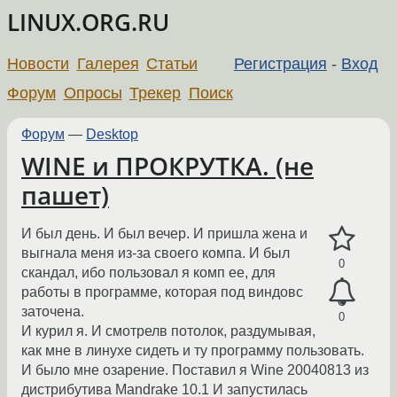
LINUX.ORG.RU
Новости
Галерея
Статьи
Регистрация
-
Вход
Форум
Опросы
Трекер
Поиск
Форум
—
Desktop
WINE и ПРОКРУТКА. (не
пашет)
И был день. И был вечер. И пришла жена и
выгнала меня из-за своего компа. И был
0
скандал, ибо пользовал я комп ее, для
работы в программе, которая под виндовс
заточена.
0
И курил я. И смотрелв потолок, раздумывая,
как мне в линухе сидеть и ту программу пользовать.
И было мне озарение. Поставил я Wine 20040813 из
дистрибутива Mandrake 10.1 И запустилась