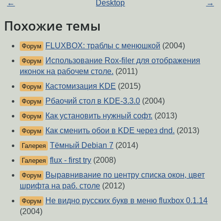
←
Desktop
→
Похожие темы
FLUXBOX: траблы с менюшкой
(2004)
Форум
Использование Rox-filer для отображения
Форум
иконок на рабочем столе.
(2011)
Кастомизация KDE
(2015)
Форум
Рбаочий стол в KDE-3.3.0
(2004)
Форум
Как установить нужный софт.
(2013)
Форум
Как сменить обои в KDE через dnd.
(2013)
Форум
Тёмный Debian 7
(2014)
Галерея
flux - first try
(2008)
Галерея
Выравнивание по центру списка окон, цвет
Форум
шрифта на раб. столе
(2012)
Не видно русских букв в меню fluxbox 0.1.14
Форум
(2004)