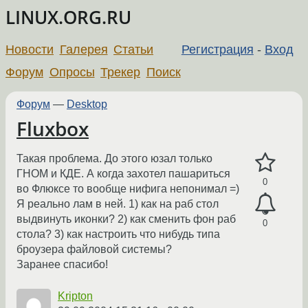
LINUX.ORG.RU
Новости
Галерея
Статьи
Регистрация
-
Вход
Форум
Опросы
Трекер
Поиск
Форум
—
Desktop
Fluxbox
Такая проблема. До этого юзал только
ГНОМ и КДЕ. А когда захотел пашариться
0
во Флюксе то вообще нифига непонимал =)
Я реально лам в ней. 1) как на раб стол
выдвинуть иконки? 2) как сменить фон раб
0
стола? 3) как настроить что нибудь типа
броузера файловой системы?
Заранее спасибо!
Kripton