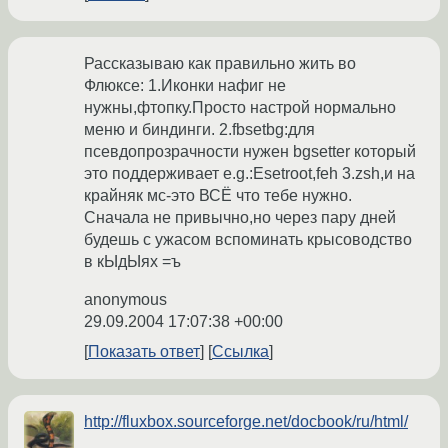
Рассказываю как правильно жить во
Флюксе: 1.Иконки нафиг не
нужны,фтопку.Просто настрой нормально
меню и биндинги. 2.fbsetbg:для
псевдопрозрачности нужен bgsetter который
это поддерживает e.g.:Esetroot,feh 3.zsh,и на
крайняк мс-это ВСЁ что тебе нужно.
Сначала не привычно,но через пару дней
будешь с ужасом вспоминать крысоводство
в кЫдЫях =ъ
anonymous
29.09.2004 17:07:38 +00:00
Показать ответ
Ссылка
http://fluxbox.sourceforge.net/docbook/ru/html/