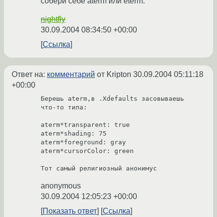
собери себе aterm или eterm.
nightfly
30.09.2004 08:34:50 +00:00
Ссылка
Ответ на:
комментарий
от Kripton
30.09.2004 05:11:18
+00:00
Берешь aterm,в .Xdefaults засовываешь 
что-то типа:

aterm*transparent: true

aterm*shading: 75

aterm*foreground: gray

aterm*cursorColor: green

Тот самый религиозный анонимус
anonymous
30.09.2004 12:05:23 +00:00
Показать ответ
Ссылка