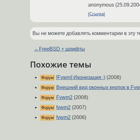
anonymous
(
25.09.200
Ссылка
Вы не можете добавлять комментарии в эту т
←
FreeBSD + шрифты
Похожие темы
[Fvwm] Иконизация :)
(2008)
Форум
Внешний вид оконных кнопок в Fv
Форум
Fvwm2
(2008)
Форум
fvwm2
(2007)
Форум
fvwm2
(2006)
Форум