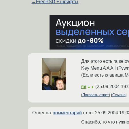
←
FreeBSD + шрифты
Для этого есть raisel
Key Menu A A All (Fv
(Если есть клавиша M
mr
(
25.09.2004 19:
★★
Показать ответ
Ссылка
Ответ на:
комментарий
от mr
25.09.2004 19:0
Спасибо, то что нужно