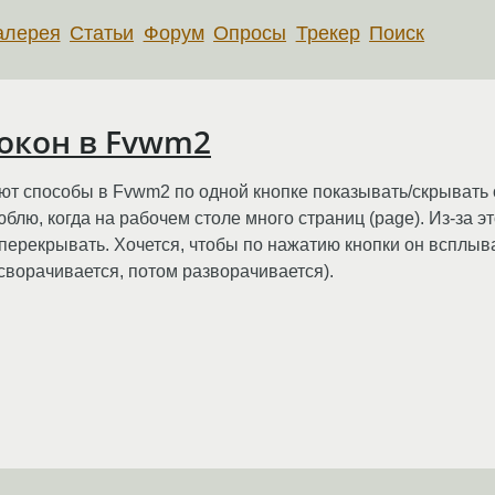
алерея
Статьи
Форум
Опросы
Трекер
Поиск
окон в Fvwm2
ют способы в Fvwm2 по одной кнопке показывать/скрывать ок
юблю, когда на рабочем столе много страниц (page). Из-за 
перекрывать. Хочется, чтобы по нажатию кнопки он всплыва
н сворачивается, потом разворачивается).