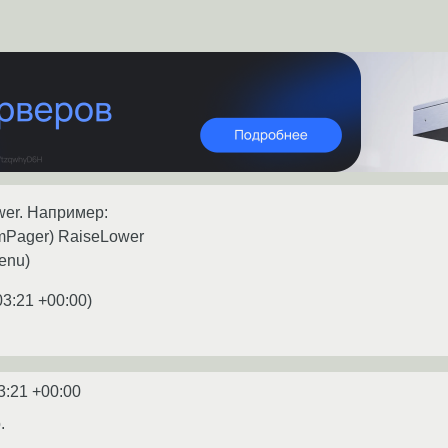
ower. Например:
wmPager) RaiseLower
enu)
03:21 +00:00
)
3:21 +00:00
.