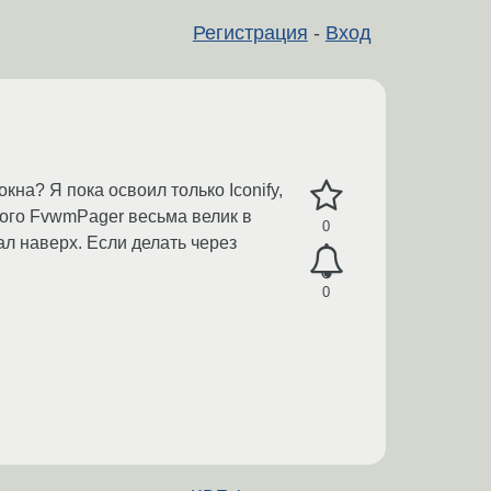
Регистрация
-
Вход
на? Я пока освоил только Iconify,
этого FvwmPager весьма велик в
0
л наверх. Если делать через
0