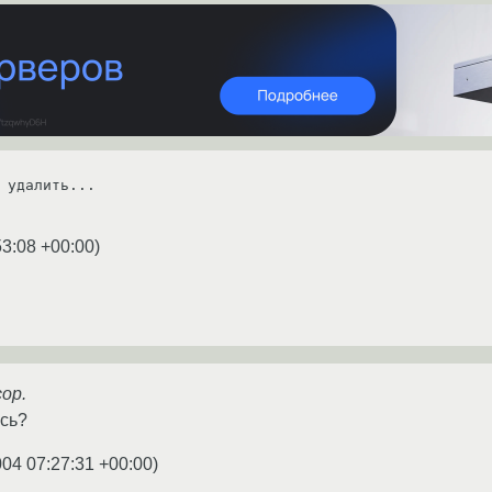
 удалить...

53:08 +00:00
)
ор.
ось?
004 07:27:31 +00:00
)