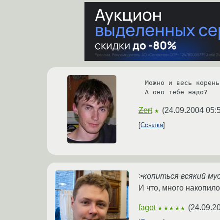
Можно и весь корень
А оно тебе надо?
Zert
(
24.09.2004 05:
★
Ссылка
>копиться всякий мус
И что, много накопил
fagot
(
24.09.2
★★★★★