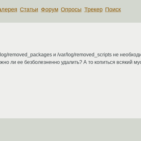
алерея
Статьи
Форум
Опросы
Трекер
Поиск
log/removed_packages и /var/log/removed_scripts не необх
ожно ли ее безболезненно удалить? А то копиться всякий му