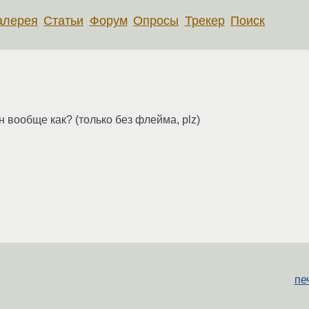
алерея
Статьи
Форум
Опросы
Трекер
Поиск
 вообще как? (только без флейма, plz)
пе