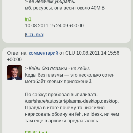
> ее незачем убирать.
мб. ресурсы, она весит около 40MiB
tn1
10.08.2011 15:24:09 +00:00
Ссылка
Ответ на:
комментарий
от CLU
10.08.2011 14:15:56
+00:00
> Кеды без плазмы - не кеды.
Кеды без плазмы — это несколько сотен
мегабайт клевых приложений.
По сабжу: пробовал выпиливать
/usr/share/autostart/plasma-desktop.desktop.
Правда в итоге почему-то ниасилил
нарисовать обоину ни feh, ни idesk, ни чем
там еще в арчвики предлагалось.
metar
★★★