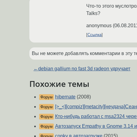
Что-то этого муслотр
Talks?
anonymous
(
06.08.201
Ссылка
Вы не можете добавлять комментарии в эту т
←
debian gallium no fast 3d radeon удручает
Похожие темы
hibernate
(2008)
Форум
[>_<][compiz][metacity][неудача]Сеа
Форум
Кто-нибудь работал с msa2324 через
Форум
Автозапуск Empathy в Gnome 3.14 и
Форум
conky в автозагрузке
(2015)
Форум