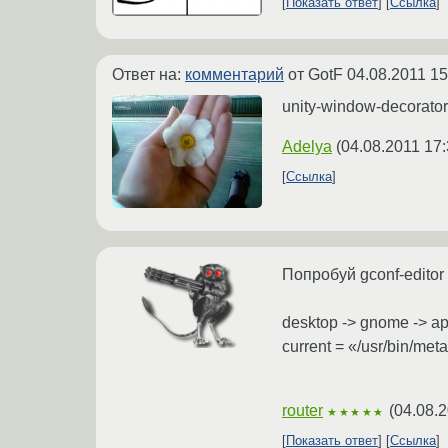
Показать ответ
Ссылка
Ответ на:
комментарий
от GotF
04.08.2011 15
unity-window-decorato
Adelya
(
04.08.2011 17:
Ссылка
Попробуй gconf-editor
desktop -> gnome -> a
current = «/usr/bin/meta
router
(
04.08.2
★★★★★
Показать ответ
Ссылка