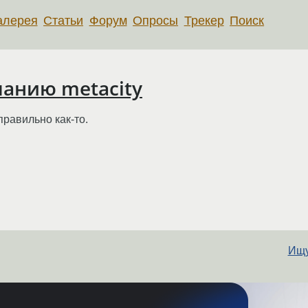
алерея
Статьи
Форум
Опросы
Трекер
Поиск
чанию metacity
правильно как-то.
Ищу