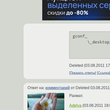
gconf_ 

      \_desktop_

                \_session_[required_components_list +windowmanage
Deleted
(
03.08.2011 17
Показать ответы
Ссылка
Ответ на:
комментарий
от Deleted
03.08.2011
Рахмат.
Adelya
(
03.08.2011 18: