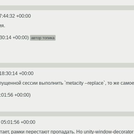
7:44:32 +00:00
ия.
30:14 +00:00
)
автор топика
18:30:14 +00:00
пущенной сессии выполнить `metacity --replace`, то же самое
:01:56 +00:00
)
 05:01:56 +00:00
ботает, рамки перестают пропадать. Но unity-window-decorat