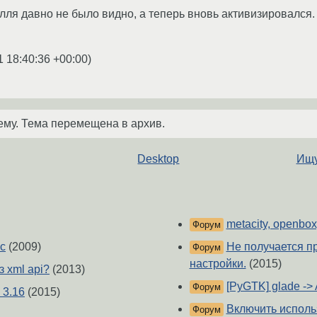
олля давно не было видно, а теперь вновь активизировался
1 18:40:36 +00:00
)
ему. Тема перемещена в архив.
Desktop
Ищу
metacity, openbox
Форум
нс
(2009)
Не получается п
Форум
настройки.
(2015)
 xml api?
(2013)
[PyGTK] glade ->
Форум
 3.16
(2015)
Включить исполь
Форум