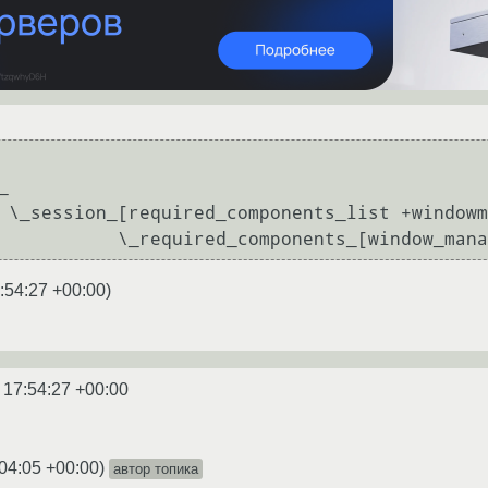
r] 

                          \_required_components_[win
:54:27 +00:00
)
 17:54:27 +00:00
04:05 +00:00
)
автор топика