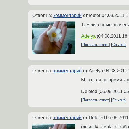
Ответ на:
комментарий
от router
04.08.2011 1
Там числовые значен
Adelya
(
04.08.2011 18:
Показать ответ
Ссылка
Ответ на:
комментарий
от Adelya
04.08.2011 
М, а если во время за
Deleted
(
05.08.2011 05
Показать ответ
Ссылка
Ответ на:
комментарий
от Deleted
05.08.2011
metacity --replace ра