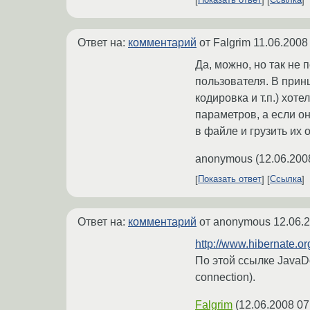
Показать ответ
Ссылка
Ответ на:
комментарий
от Falgrim
11.06.2008
Да, можно, но так не
пользователя. В принц
кодировка и т.п.) хот
параметров, а если он
в файле и грузить их о
anonymous
(
12.06.200
Показать ответ
Ссылка
Ответ на:
комментарий
от anonymous
12.06.
http://www.hibernate.or
По этой ссылке JavaD
connection).
Falgrim
(
12.06.2008 07