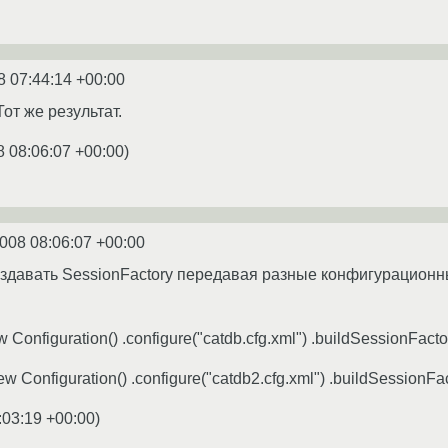
8 07:44:14 +00:00
Тот же результат.
8 08:06:07 +00:00
)
2008 08:06:07 +00:00
оздавать SessionFactory передавая разные конфигурацион
 Configuration() .configure("catdb.cfg.xml") .buildSessionFactor
w Configuration() .configure("catdb2.cfg.xml") .buildSessionFac
:03:19 +00:00
)