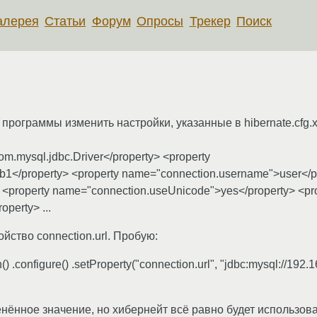
алерея
Статьи
Форум
Опросы
Трекер
Поиск
рограммы изменить настройки, указанные в hibernate.cfg.x
om.mysql.jdbc.Driver</property> <property
/db1</property> <property name="connection.username">user</p
<property name="connection.useUnicode">yes</property> <pr
perty> ...
йство connection.url. Пробую:
) .configure() .setProperty("connection.url", "jdbc:mysql://192.
менённое значение, но хибернейт всё равно будет использова