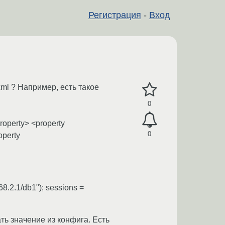
Регистрация
-
Вход
ml ? Например, есть такое
0
roperty> <property
0
operty
168.2.1/db1"); sessions =
ть значение из конфига. Есть