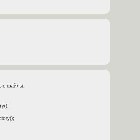
ные файлы.
y();
tory();