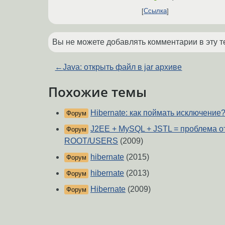
Ссылка
Вы не можете добавлять комментарии в эту т
←
Java: открыть файл в jar архиве
Похожие темы
Hibernate: как поймать исключение
Форум
J2EE + MySQL + JSTL = проблема 
Форум
ROOT/USERS
(2009)
hibernate
(2015)
Форум
hibernate
(2013)
Форум
Hibernate
(2009)
Форум