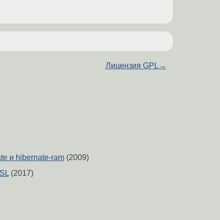
Лицензия GPL
→
te и hibernate-ram
(2009)
SSL
(2017)