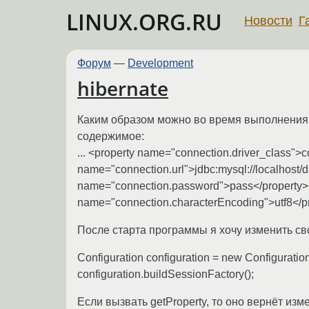
LINUX.ORG.RU
Новости
Г
Форум
—
Development
hibernate
Каким образом можно во время выполнения п
содержимое:
... <property name="connection.driver_class">c
name="connection.url">jdbc:mysql://localhost
name="connection.password">pass</property> 
name="connection.characterEncoding">utf8</pro
После старта программы я хочу изменить сво
Configuration configuration = new Configuration(
configuration.buildSessionFactory();
Если вызвать getProperty, то оно вернёт из