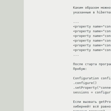
Каким образом можно
указанные в hiberna
...

<property name="con
<property name="con
<property name="con
<property name="con
<property name="con
<property name="con
...

После старта програ
Пробую:

Configuration confi
.configure()

.setProperty("conne
sessions = configur
Если вызвать getPro
хибернейт всё равно