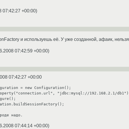
8 07:42:27 +00:00
)
nFactory и используешь её. У уже созданной, афаик, нельз
6.2008 07:42:59 +00:00
)
2008 07:42:27 +00:00
guration = new Configuration();

operty("connection.url", "jdbc:mysql://192.168.2.1/db1");
gure();

ation.buildSessionFactory();

роде надо.
6.2008 07:44:14 +00:00
)