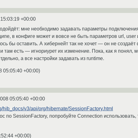
 15:03:19 +00:00
 подойдёт: мне необходимо задавать параметры подключения 
ипе, в конфиге может и вовсе не быть параметров url, user 
елось бы оставить. А хибернейт так не хочет — он не создаёт
и там есть — игнориурет их изменение. Пока, как я понял, 
тдельно, а все настройки задавать из runtime.
8 05:05:40 +00:00
)
2008 05:05:40 +00:00
g/hib_docs/v3/api/org/hibernate/SessionFactory.html
oc по SessionFactory, попробуйте Connection использовать,
:52:44 +00:00
)