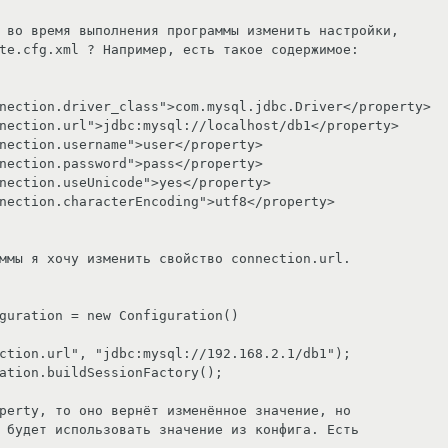
 во время выполнения программы изменить настройки, 

te.cfg.xml ? Например, есть такое содержимое:

nection.driver_class">com.mysql.jdbc.Driver</property>

nection.url">jdbc:mysql://localhost/db1</property>

nection.username">user</property>

nection.password">pass</property>

nection.useUnicode">yes</property>

nection.characterEncoding">utf8</property>

ммы я хочу изменить свойство connection.url.

guration = new Configuration()

ction.url", "jdbc:mysql://192.168.2.1/db1");

ation.buildSessionFactory();

perty, то оно вернёт изменённое значение, но 

 будет использовать значение из конфига. Есть 
