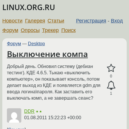
LINUX.ORG.RU
Новости
Галерея
Статьи
Регистрация
-
Вход
Форум
Опросы
Трекер
Поиск
Форум
—
Desktop
Выключение компа
Добрый день. Обновил систему (дебиан
тестинг). КДЕ 4.6.5. Тыкаю «выключить
0
компьютер», он показывает консоль, потом
делает выход из КДЕ и появляется gdm для
ввода логина\пароля. Как заставить его
1
выключать комп, а не завершать сеанс?
DDR
★★
01.08.2011 15:22:23 +00:00