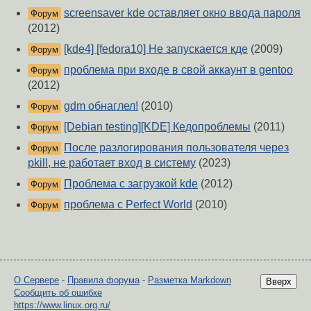
screensaver kde оставляет окно ввода пароля
Форум
(2012)
[kde4] [fedora10] Не запускается кде
(2009)
Форум
проблема при входе в свой аккаунт в gentoo
Форум
(2012)
gdm обнаглел!
(2010)
Форум
[Debian testing][KDE] Кедопроблемы
(2011)
Форум
После разлогирования пользователя через
Форум
pkill, не работает вход в систему
(2023)
Проблема с загрузкой kde
(2012)
Форум
проблема с Perfect World
(2010)
Форум
О Сервере
-
Правила форума
-
Разметка Markdown
Вверх
Сообщить об ошибке
https://www.linux.org.ru/