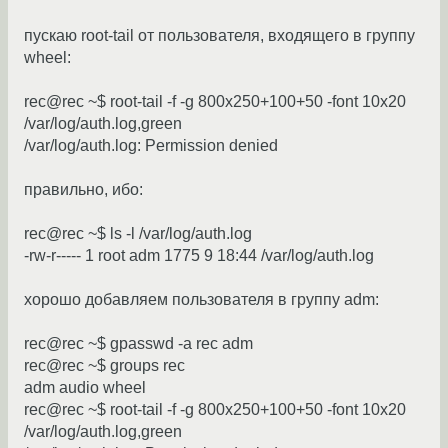
пускаю root-tail от пользователя, входящего в группу
wheel:
rec@rec ~$ root-tail -f -g 800x250+100+50 -font 10x20
/var/log/auth.log,green
/var/log/auth.log: Permission denied
правильно, ибо:
rec@rec ~$ ls -l /var/log/auth.log
-rw-r----- 1 root adm 1775 9 18:44 /var/log/auth.log
хорошо добавляем пользователя в группу adm:
rec@rec ~$ gpasswd -a rec adm
rec@rec ~$ groups rec
adm audio wheel
rec@rec ~$ root-tail -f -g 800x250+100+50 -font 10x20
/var/log/auth.log,green