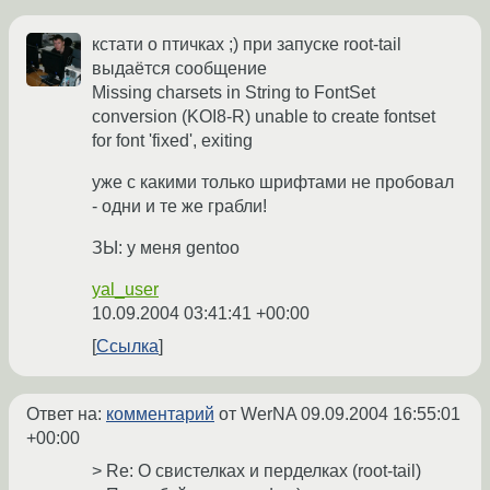
кстати о птичках ;) при запуске root-tail
выдаётся сообщение
Missing charsets in String to FontSet
conversion (KOI8-R) unable to create fontset
for font 'fixed', exiting
уже с какими только шрифтами не пробовал
- одни и те же грабли!
ЗЫ: у меня gentoo
yal_user
10.09.2004 03:41:41 +00:00
Ссылка
Ответ на:
комментарий
от WerNA
09.09.2004 16:55:01
+00:00
> Re: О свистелках и перделках (root-tail)