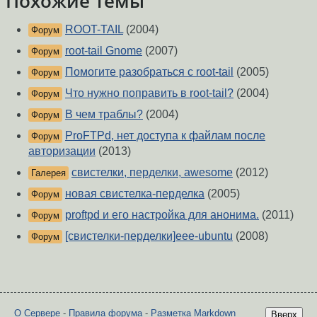
Похожие темы
ROOT-TAIL
(2004)
Форум
root-tail Gnome
(2007)
Форум
Помогите разобраться с root-tail
(2005)
Форум
Что нужно поправить в root-tail?
(2004)
Форум
В чем траблы?
(2004)
Форум
ProFTPd, нет доступа к файлам после
Форум
авторизации
(2013)
свистелки, перделки, awesome
(2012)
Галерея
новая свистелка-перделка
(2005)
Форум
proftpd и его настройка для анонима.
(2011)
Форум
[свистелки-перделки]eee-ubuntu
(2008)
Форум
О Сервере
-
Правила форума
-
Разметка Markdown
Вверх