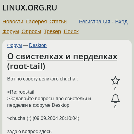
LINUX.ORG.RU
Новости
Галерея
Статьи
Регистрация
-
Вход
Форум
Опросы
Трекер
Поиск
Форум
—
Desktop
О свистелках и перделках
(root-tail)
Вот по совету великого chucha :
0
>Re: root-tail
>Задавайте вопросы про свистелки и
перделки в форуме Desktop
0
>chucha (*) (09.09.2004 20:10:04)
задаю вопрос здесь: