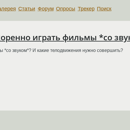
алерея
Статьи
Форум
Опросы
Трекер
Поиск
коренно играть фильмы *со зву
ы *со звуком*? И какие телодвижения нужно совершить?