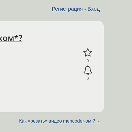
Регистрация
-
Вход
ком*?
0
0
Как «резать» видео mencoder-ом ?
→