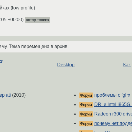
ах (low profile)
:05 +00:00
)
автор топика
ему. Тема перемещена в архив.
ки
Desktop
Как
р ati
(2010)
проблемы с fglrx
Форум
DRI и Intel i865G..
Форум
Radeon r300 driv
Форум
почему нет подд
Форум