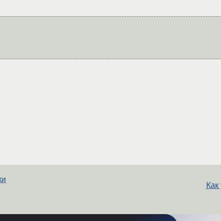
ки
Как