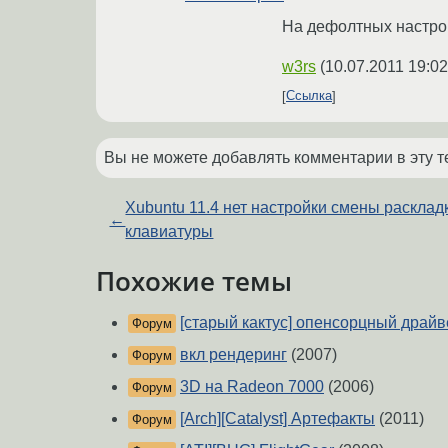
На дефолтных настройк
w3rs
(
10.07.2011 19:02
Ссылка
Вы не можете добавлять комментарии в эту т
Xubuntu 11.4 нет настройки смены расклад
←
клавиатуры
Похожие темы
[старый кактус] опенсорцный драйве
Форум
вкл рендеринг
(2007)
Форум
3D на Radeon 7000
(2006)
Форум
[Arch][Catalyst] Артефакты
(2011)
Форум