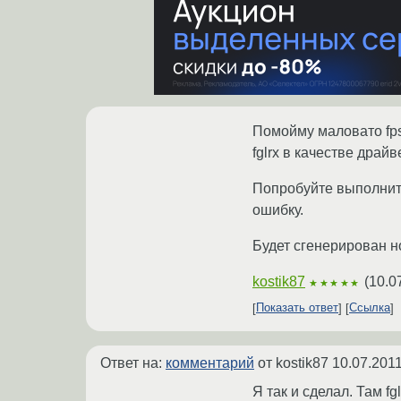
Помойму маловато fps
fglrx в качестве драй
Попробуйте выполнить a
ошибку.
Будет сгенерирован но
kostik87
(
10.0
★★★★★
Показать ответ
Ссылка
Ответ на:
комментарий
от kostik87
10.07.2011
Я так и сделал. Там fg