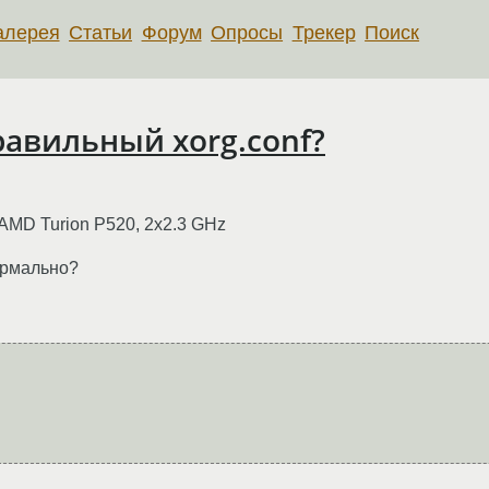
алерея
Статьи
Форум
Опросы
Трекер
Поиск
 правильный xorg.conf?
AMD Turion P520, 2x2.3 GHz
ормально?