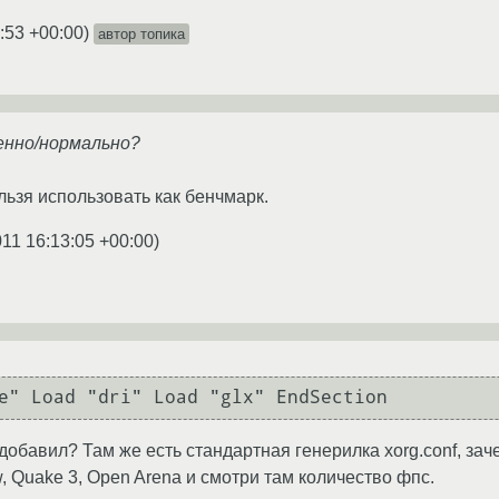
:53 +00:00
)
автор топика
енно/нормально?
ельзя использовать как бенчмарк.
011 16:13:05 +00:00
)
le" Load "dri" Load "glx" EndSection 
обавил? Там же есть стандартная генерилка xorg.conf, заче
, Quake 3, Open Arena и смотри там количество фпс.