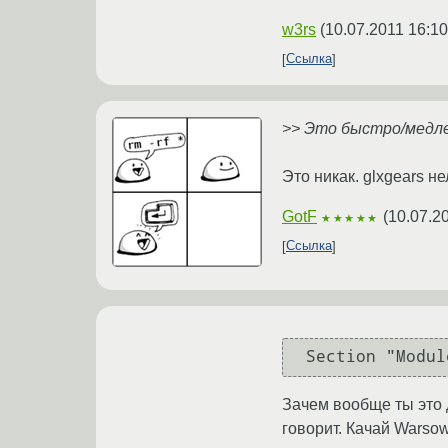
w3rs
(
10.07.2011 16:10
Ссылка
>> Это быстро/медл
Это никак. glxgears н
GotF
(
10.07.2
★★★★★
Ссылка
 Section "Modu
Зачем вообще ты это д
говорит. Качай Warsow