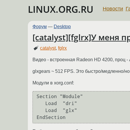
LINUX.ORG.RU
Новости
Г
Форум
—
Desktop
[catalyst][fglrx]У меня
catalyst
,
fglrx
Видео - встроенная Radeon HD 4200, проц - 
glxgears ~ 512 FPS. Это быстро/медленно/н
Модули в xorg.conf:
Section "Module"

   Load  "dri"

   Load  "glx"
