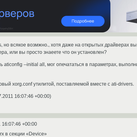
, но всякое возмжно., хотя даже на открытых драйверах вы
вера, или вы просто знаеете что он установлен?
ticonfig --initial all, мог опечататься в параметрах, выполни
вый xorg.conf утилитой, поставляемой вместе с ati-drivers.
7.2011 16:07:46 +00:00
)
 16:07:46 +00:00
lrx в секции «Device»