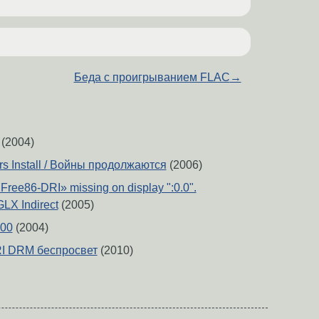
Беда с проигрыванием FLAC
→
(2004)
rs Install / Войны продолжаются
(2006)
XFree86-DRI» missing on display ":0.0".
X Indirect
(2005)
600
(2004)
RI DRM беспросвет
(2010)