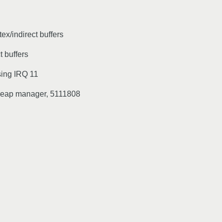
x/indirect buffers
 buffers
sing IRQ 11
 heap manager, 5111808