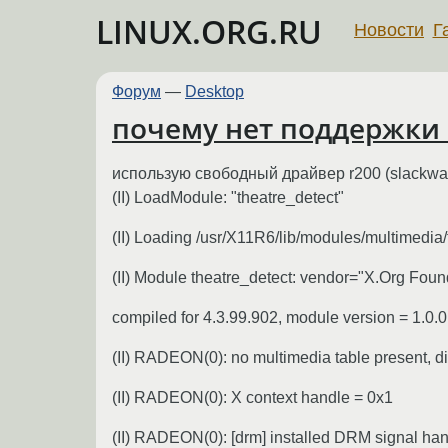
LINUX.ORG.RU
Новости
Г
Форум
—
Desktop
почему нет поддержки 
использую свободный драйвер r200 (slackware 1
(II) LoadModule: "theatre_detect"
(II) Loading /usr/X11R6/lib/modules/multimedia
(II) Module theatre_detect: vendor="X.Org Foun
compiled for 4.3.99.902, module version = 1.0.0
(II) RADEON(0): no multimedia table present, d
(II) RADEON(0): X context handle = 0x1
(II) RADEON(0): [drm] installed DRM signal han