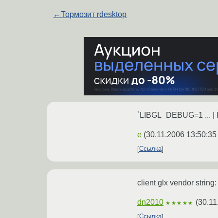
←
Тормозит rdesktop
`LIBGL_DEBUG=1 ... | 
e
(
30.11.2006 13:50:35
Ссылка
client glx vendor stri
dn2010
(
30.11
★★★★★
Ссылка