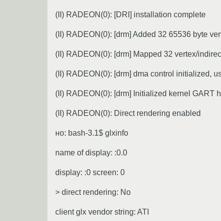
(II) RADEON(0): [DRI] installation complete
(II) RADEON(0): [drm] Added 32 65536 byte verte
(II) RADEON(0): [drm] Mapped 32 vertex/indirect
(II) RADEON(0): [drm] dma control initialized, u
(II) RADEON(0): [drm] Initialized kernel GART
(II) RADEON(0): Direct rendering enabled
но: bash-3.1$ glxinfo
name of display: :0.0
display: :0 screen: 0
> direct rendering: No
client glx vendor string: ATI