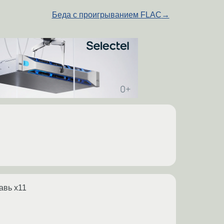
Беда с проигрыванием FLAC
→
тавь x11