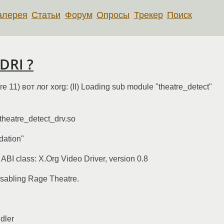
алерея
Статьи
Форум
Опросы
Трекер
Поиск
DRI ?
1) вот лог xorg: (II) Loading sub module "theatre_detect"
/theatre_detect_drv.so
dation"
 ABI class: X.Org Video Driver, version 0.8
isabling Rage Theatre.
dler