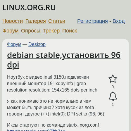
LINUX.ORG.RU
Новости
Галерея
Статьи
Регистрация
-
Вход
Форум
Опросы
Трекер
Поиск
Форум
—
Desktop
debian stable,установить 96
dpi
Ноутбук с видео intel 3150,подключен
внешний монитор 19" xdpyinfo | grep
0
resolution resolution: 154x165 dots per inch
я как понимаю это не нормально,в чем
1
может быть причина? хотя кусок из лога
говорит другое (++) intel(0): DPI set to (96, 96)
Иксы стартуют по команде startx. xorg.conf