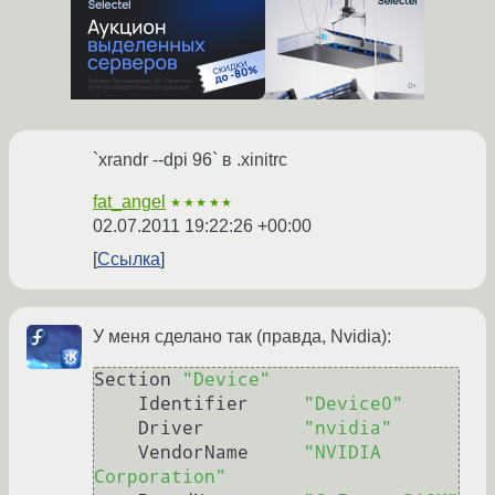
`xrandr --dpi 96` в .xinitrc
fat_angel
★★★★★
02.07.2011 19:22:26 +00:00
Ссылка
У меня сделано так (правда, Nvidia):
Section 
"Device"
    Identifier     
"Device0"
    Driver         
"nvidia"
    VendorName     
"NVIDIA 
Corporation"