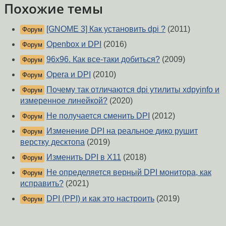
Похожие темы
[GNOME 3] Как установить dpi ?
(2011)
Форум
Openbox и DPI
(2016)
Форум
96x96. Как все-таки добиться?
(2009)
Форум
Opera и DPI
(2010)
Форум
Почему так отличаются dpi утилиты xdpyinfo и
Форум
измеренное линейкой?
(2020)
Не получается сменить DPI
(2012)
Форум
Изменение DPI на реальное дико рушит
Форум
верстку десктопа
(2019)
Изменить DPI в X11
(2018)
Форум
Не определяется верный DPI монитора, как
Форум
исправить?
(2021)
DPI (PPI) и как это настроить
(2019)
Форум