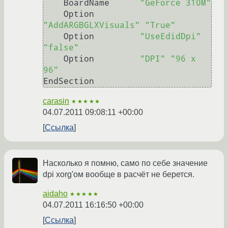
    BoardName      
"GeForce 310M"
    Option         
"AddARGBGLXVisuals"
"True"
    Option         
"UseEdidDpi"
"false"
    Option         
"DPI"
"96 x 
96"
EndSection
carasin
★★★★★
04.07.2011 09:08:11 +00:00
Ссылка
Насколько я помню, само по себе значение
dpi xorg'ом вообще в расчёт не берется.
aidaho
★★★★★
04.07.2011 16:16:50 +00:00
Ссылка