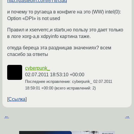
http://pastebin.com/8Tfth3aq
и почему то ругаеца в конфиге на это (WW) intel(0):
Option «DPI» is not used
Правил и xserverrc,и startx,но пользу это дает только
в логе xorg-a,в xdpyinfo картина таже.
откуда береца эта раздницав значениях? всем
спасибо за ответы
cyberpunk_
02.07.2011 18:53:10 +00:00
Последнее исправление: cyberpunk_
02.07.2011
18:59:01 +00:00
(всего исправлений: 2)
Ссылка
←
→