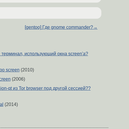
[gentoo] Где gnome commander?
→
 терминал, использующий окна screen'a?
ро screen
(2010)
creen
(2006)
ion-qt из Tor browser под другой сессией??
al
(2014)