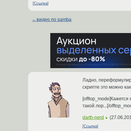
Ссылка
←
видео по samba
Ладно, переформулиру
скрипте это можно как
[offtop_mode]Кажется
такой лор...[/offtop_mo
darth-nerd
(
27.06.20
★
Ссылка