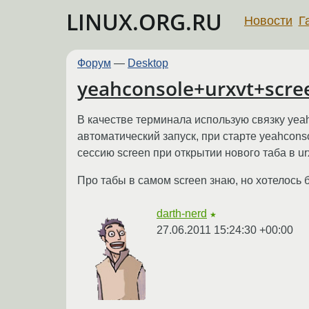
LINUX.ORG.RU
Новости
Г
Форум
—
Desktop
yeahconsole+urxvt+scre
В качестве терминала использую связку yea
автоматический запуск, при старте yeahcons
сессию screen при открытии нового таба в ur
Про табы в самом screen знаю, но хотелось б
darth-nerd
★
27.06.2011 15:24:30 +00:00