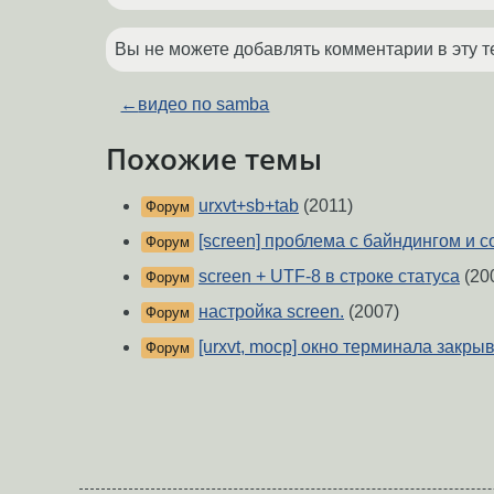
Вы не можете добавлять комментарии в эту т
←
видео по samba
Похожие темы
urxvt+sb+tab
(2011)
Форум
[screen] проблема с байндингом и 
Форум
screen + UTF-8 в строке статуса
(20
Форум
настройка screen.
(2007)
Форум
[urxvt, mocp] окно терминала закры
Форум