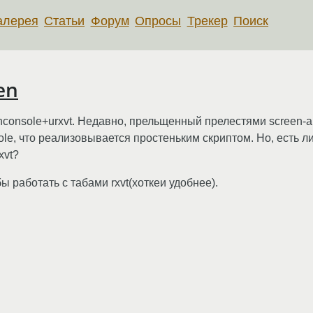
алерея
Статьи
Форум
Опросы
Трекер
Поиск
en
hconsole+urxvt. Недавно, прельщенный прелестями screen-
ole, что реализовывается простеньким скриптом. Но, есть 
xvt?
ы работать с табами rxvt(хоткеи удобнее).