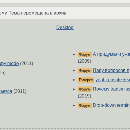
ему. Тема перемещена в архив.
Desktop
А придумали уже
Форум
(2009)
copy mode
(2011)
Пару вопросов п
Форум
05)
yeahconsole + s
Галерея
Почему transmiss
Форум
вается
(2011)
(2019)
Drop-down termin
Форум