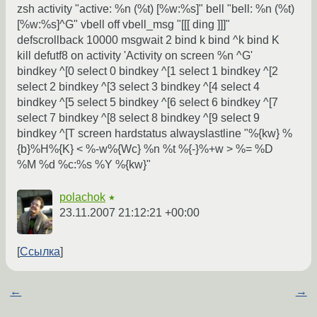
zsh activity "active: %n (%t) [%w:%s]" bell "bell: %n (%t)
[%w:%s]^G" vbell off vbell_msg "[[[ ding ]]]"
defscrollback 10000 msgwait 2 bind k bind ^k bind K
kill defutf8 on activity 'Activity on screen %n ^G'
bindkey ^[0 select 0 bindkey ^[1 select 1 bindkey ^[2
select 2 bindkey ^[3 select 3 bindkey ^[4 select 4
bindkey ^[5 select 5 bindkey ^[6 select 6 bindkey ^[7
select 7 bindkey ^[8 select 8 bindkey ^[9 select 9
bindkey ^[T screen hardstatus alwayslastline "%{kw} %
{b}%H%{K} < %-w%{Wc} %n %t %{-}%+w > %= %D
%M %d %c:%s %Y %{kw}"
polachok
★
23.11.2007 21:12:21 +00:00
Ссылка
←
→