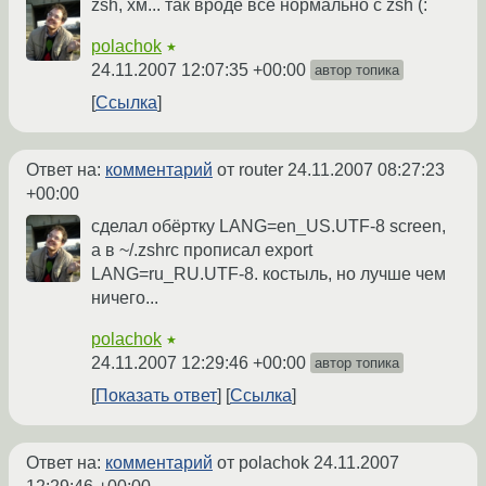
zsh, хм... так вроде все нормально с zsh (:
polachok
★
24.11.2007 12:07:35 +00:00
автор топика
Ссылка
Ответ на:
комментарий
от router
24.11.2007 08:27:23
+00:00
сделал обёртку LANG=en_US.UTF-8 screen,
а в ~/.zshrc прописал export
LANG=ru_RU.UTF-8. костыль, но лучше чем
ничего...
polachok
★
24.11.2007 12:29:46 +00:00
автор топика
Показать ответ
Ссылка
Ответ на:
комментарий
от polachok
24.11.2007