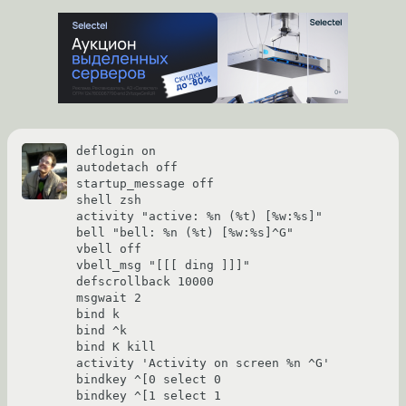
deflogin on

autodetach off

startup_message off

shell zsh

activity "active: %n (%t) [%w:%s]"

bell "bell: %n (%t) [%w:%s]^G"

vbell off

vbell_msg "[[[ ding ]]]"

defscrollback 10000

msgwait 2

bind k

bind ^k

bind K kill

activity 'Activity on screen %n ^G'

bindkey ^[0 select 0

bindkey ^[1 select 1
