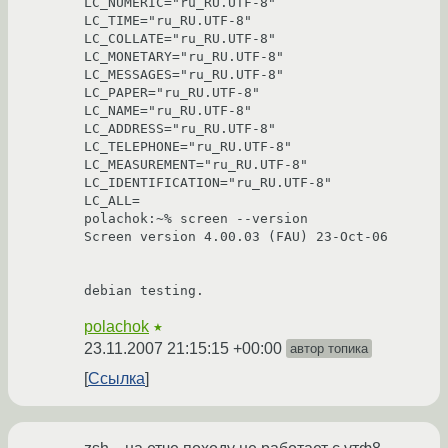
LC_NUMERIC="ru_RU.UTF-8"

LC_TIME="ru_RU.UTF-8"

LC_COLLATE="ru_RU.UTF-8"

LC_MONETARY="ru_RU.UTF-8"

LC_MESSAGES="ru_RU.UTF-8"

LC_PAPER="ru_RU.UTF-8"

LC_NAME="ru_RU.UTF-8"

LC_ADDRESS="ru_RU.UTF-8"

LC_TELEPHONE="ru_RU.UTF-8"

LC_MEASUREMENT="ru_RU.UTF-8"

LC_IDENTIFICATION="ru_RU.UTF-8"

LC_ALL=

polachok:~% screen --version

Screen version 4.00.03 (FAU) 23-Oct-06

debian testing.
polachok
★
23.11.2007 21:15:15 +00:00
автор топика
Ссылка