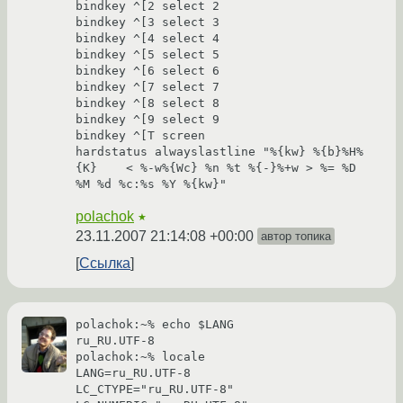
bindkey ^[2 select 2

bindkey ^[3 select 3

bindkey ^[4 select 4

bindkey ^[5 select 5

bindkey ^[6 select 6

bindkey ^[7 select 7

bindkey ^[8 select 8

bindkey ^[9 select 9

bindkey ^[T screen

hardstatus alwayslastline "%{kw} %{b}%H%
{K}    < %-w%{Wc} %n %t %{-}%+w > %= %D 
polachok
★
23.11.2007 21:14:08 +00:00
автор топика
Ссылка
polachok:~% echo $LANG

ru_RU.UTF-8

polachok:~% locale

LANG=ru_RU.UTF-8

LC_CTYPE="ru_RU.UTF-8"
