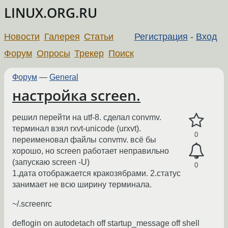
LINUX.ORG.RU
Новости
Галерея
Статьи
Регистрация
-
Вход
Форум
Опросы
Трекер
Поиск
Форум
—
General
настройка screen.
решил перейти на utf-8. сделал convmv.
терминал взял rxvt-unicode (urxvt).
0
переименовал файлы convmv. всё бы
хорошо, но screen работает неправильно
(запускаю screen -U)
0
1.дата отображается кракозябрами. 2.статус
занимает не всю ширину терминала.
~/.screenrc
deflogin on autodetach off startup_message off shell