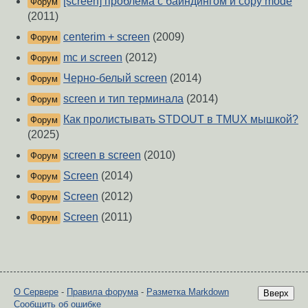
[screen] проблема с байндингом и copy mode
Форум
(2011)
centerim + screen
(2009)
Форум
mc и screen
(2012)
Форум
Черно-белый screen
(2014)
Форум
screen и тип терминала
(2014)
Форум
Как пролистывать STDOUT в TMUX мышкой?
Форум
(2025)
screen в screen
(2010)
Форум
Screen
(2014)
Форум
Screen
(2012)
Форум
Screen
(2011)
Форум
О Сервере
-
Правила форума
-
Разметка Markdown
Вверх
Сообщить об ошибке