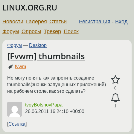
LINUX.ORG.RU
Новости
Галерея
Статьи
Регистрация
-
Вход
Форум
Опросы
Трекер
Поиск
Форум
—
Desktop
[Fvwm] thumbnails
fvwm
Не могу понять как запретить создание
thumbnails(значки запущенных приложений)
0
на рабочем столе. как это сделать?
tvoyBolshoyPapa
1
26.06.2011 16:24:10 +00:00
Ссылка