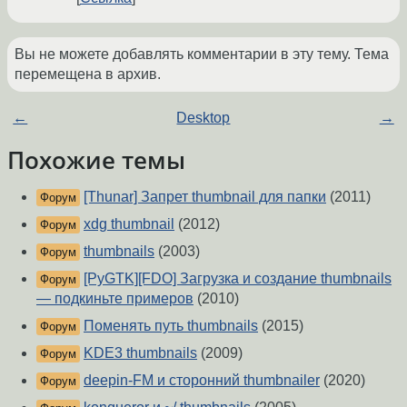
Вы не можете добавлять комментарии в эту тему. Тема
перемещена в архив.
←
Desktop
→
Похожие темы
[Thunar] Запрет thumbnail для папки
(2011)
Форум
xdg thumbnail
(2012)
Форум
thumbnails
(2003)
Форум
[PyGTK][FDO] Загрузка и создание thumbnails
Форум
— подкиньте примеров
(2010)
Поменять путь thumbnails
(2015)
Форум
KDE3 thumbnails
(2009)
Форум
deepin-FM и сторонний thumbnailer
(2020)
Форум