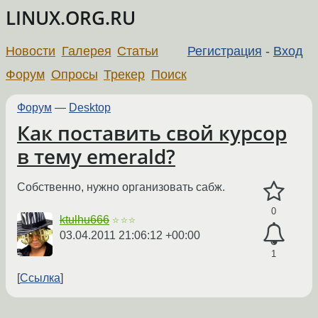
LINUX.ORG.RU
Новости
Галерея
Статьи
Регистрация
-
Вход
Форум
Опросы
Трекер
Поиск
Форум
—
Desktop
Как поставить свой курсор
в тему emerald?
Собственно, нужно организовать сабж.
0
ktulhu666
☆☆☆
03.04.2011 21:06:12 +00:00
1
Ссылка
←
→