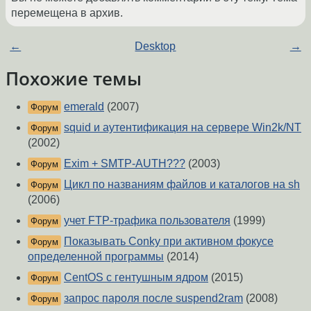
перемещена в архив.
←
Desktop
→
Похожие темы
emerald
(2007)
Форум
squid и аутентификация на сервере Win2k/NT
Форум
(2002)
Exim + SMTP-AUTH???
(2003)
Форум
Цикл по названиям файлов и каталогов на sh
Форум
(2006)
учет FTP-трафика пользователя
(1999)
Форум
Показывать Conky при активном фокусе
Форум
определенной программы
(2014)
CentOS с гентушным ядром
(2015)
Форум
запрос пароля после suspend2ram
(2008)
Форум