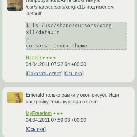
Попробуй положить свою тему в
/usr/share/cursors/xorg-x11/ под именем
'default'.
$ ls /usr/share/cursors/xorg-
x11/default                                                                                                                                          
~ 

cursors  index.theme
HTaeD
★★★★
04.04.2011 07:22:04 +00:00
Показать ответ
Ссылка
Emerald только рамки у окон рисует. Ищи
настройку темы курсора в ccsm
MyFreedom
★★★
04.04.2011 07:59:03 +00:00
Ссылка