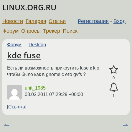
LINUX.ORG.RU
Новости
Галерея
Статьи
Регистрация
-
Вход
Форум
Опросы
Трекер
Поиск
Форум
—
Desktop
kde fuse
Есть ли возможность прикрутить fuse к kio,
чтобы было как в gnome с его gvfs ?
0
unit_1985
08.02.2011 07:29:29 +00:00
1
Ссылка
←
→