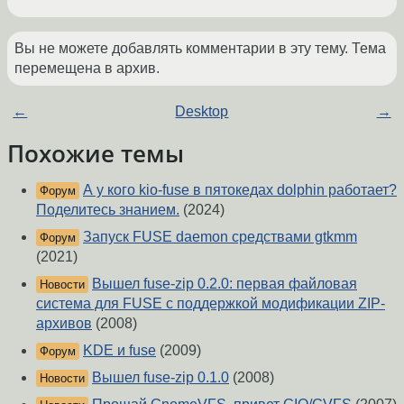
Вы не можете добавлять комментарии в эту тему. Тема
перемещена в архив.
←
Desktop
→
Похожие темы
А у кого kio-fuse в пятокедах dolphin работает?
Форум
Поделитесь знанием.
(2024)
Запуск FUSE daemon средствами gtkmm
Форум
(2021)
Вышел fuse-zip 0.2.0: первая файловая
Новости
система для FUSE с поддержкой модификации ZIP-
архивов
(2008)
KDE и fuse
(2009)
Форум
Вышел fuse-zip 0.1.0
(2008)
Новости