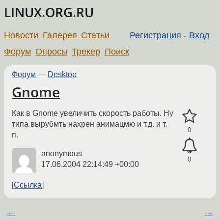
LINUX.ORG.RU
Новости
Галерея
Статьи
Регистрация
-
Вход
Форум
Опросы
Трекер
Поиск
Форум
—
Desktop
Gnome
Как в Gnome увеличить скорость работы. Ну
типа вырубмть нахрен анимацмю и т.д. и т.
0
п.
anonymous
0
17.06.2004 22:14:49 +00:00
Ссылка
←
→