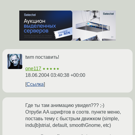
twm поставить!
one117
★★★★★
18.06.2004 03:40:38 +00:00
Ссылка
Где ты там анимацию увидел??? ;-)
Отруби AA шрифтов в соотв. пункте меню,
поставь тему с быстрым движком (simple,
indu[b]strial, default, smoothGnome, etc)