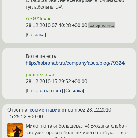
Спасибо! Увы, не все варианты одинаково
гуглабельны...=\
ASGAlex
★
28.12.2010 07:40:28 +00:00
автор топика
Ссылка
Вот еще есть
http://habrahabr.ru/company/asus/blog/79324/
pumbez
★★★
28.12.2010 15:29:52 +00:00
Показать ответ
Ссылка
Ответ на:
комментарий
от pumbez
28.12.2010
15:29:52 +00:00
Мило, но таки большеват =) Буханка хлеба -
это уже гораздо больше моего нетбука... всё