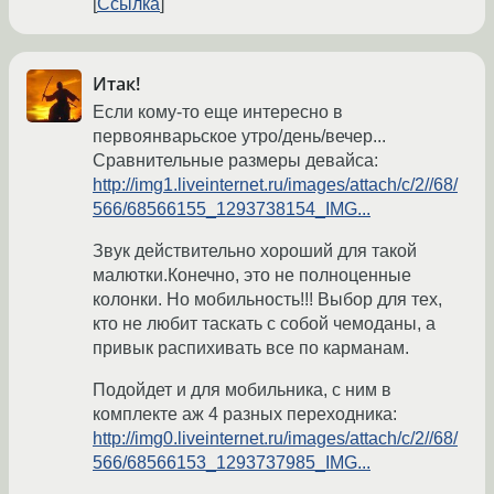
Ссылка
Итак!
Если кому-то еще интересно в
первоянварьское утро/день/вечер...
Сравнительные размеры девайса:
http://img1.liveinternet.ru/images/attach/c/2//68/
566/68566155_1293738154_IMG...
Звук действительно хороший для такой
малютки.Конечно, это не полноценные
колонки. Но мобильность!!! Выбор для тех,
кто не любит таскать с собой чемоданы, а
привык распихивать все по карманам.
Подойдет и для мобильника, с ним в
комплекте аж 4 разных переходника:
http://img0.liveinternet.ru/images/attach/c/2//68/
566/68566153_1293737985_IMG...