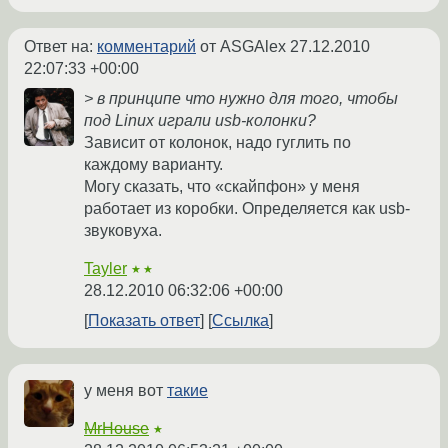
Ответ на:
комментарий
от ASGAlex
27.12.2010
22:07:33 +00:00
> в принципе что нужно для того, чтобы
под Linux играли usb-колонки?
Зависит от колонок, надо гуглить по
каждому варианту.
Могу сказать, что «скайпфон» у меня
работает из коробки. Определяется как usb-
звуковуха.
Tayler
★★
28.12.2010 06:32:06 +00:00
Показать ответ
Ссылка
у меня вот
такие
MrHouse
★