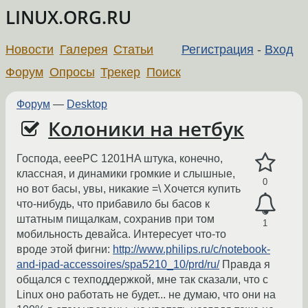
LINUX.ORG.RU
Новости
Галерея
Статьи
Регистрация
-
Вход
Форум
Опросы
Трекер
Поиск
Форум
—
Desktop
Колоники на нетбук
Господа, eeePC 1201HA штука, конечно,
классная, и динамики громкие и слышные,
0
но вот басы, увы, никакие =\ Хочется купить
что-нибудь, что прибавило бы басов к
штатным пищалкам, сохранив при том
1
мобильность девайса. Интересует что-то
вроде этой фигни:
http://www.philips.ru/c/notebook-
and-ipad-accessoires/spa5210_10/prd/ru/
Правда я
общался с техподдержкой, мне так сказали, что с
Linux оно работать не будет... не думаю, что они на