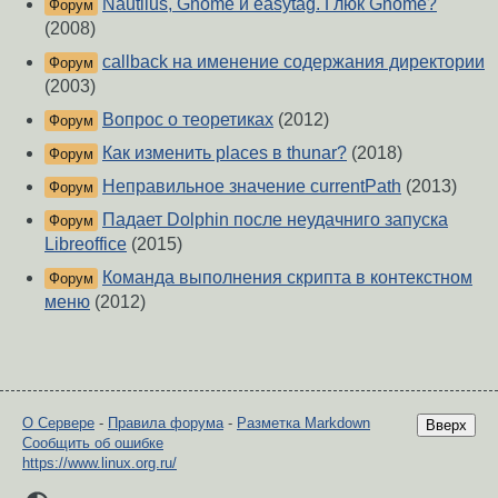
Nautilus, Gnome и easytag. Глюк Gnome?
Форум
(2008)
callback на именение содержания директории
Форум
(2003)
Вопрос о теоретиках
(2012)
Форум
Как изменить places в thunar?
(2018)
Форум
Неправильное значение currentPath
(2013)
Форум
Падает Dolphin после неудачниго запуска
Форум
Libreoffice
(2015)
Команда выполнения скрипта в контекстном
Форум
меню
(2012)
О Сервере
-
Правила форума
-
Разметка Markdown
Вверх
Сообщить об ошибке
https://www.linux.org.ru/