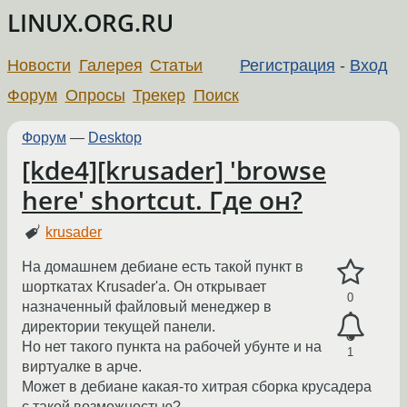
LINUX.ORG.RU
Новости
Галерея
Статьи
Регистрация
-
Вход
Форум
Опросы
Трекер
Поиск
Форум
—
Desktop
[kde4][krusader] 'browse
here' shortcut. Где он?
krusader
На домашнем дебиане есть такой пункт в
шорткатах Krusader'a. Он открывает
0
назначенный файловый менеджер в
директории текущей панели.
Но нет такого пункта на рабочей убунте и на
1
виртуалке в арче.
Может в дебиане какая-то хитрая сборка крусадера
с такой возможностью?