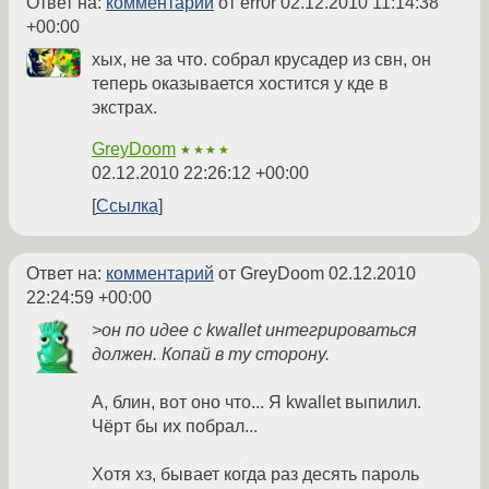
Ответ на:
комментарий
от err0r
02.12.2010 11:14:38
+00:00
хых, не за что. собрал крусадер из свн, он
теперь оказывается хостится у кде в
экстрах.
GreyDoom
★★★★
02.12.2010 22:26:12 +00:00
Ссылка
Ответ на:
комментарий
от GreyDoom
02.12.2010
22:24:59 +00:00
>он по идее с kwallet интегрироваться
должен. Копай в ту сторону.
А, блин, вот оно что... Я kwallet выпилил.
Чёрт бы их побрал...
Хотя хз, бывает когда раз десять пароль