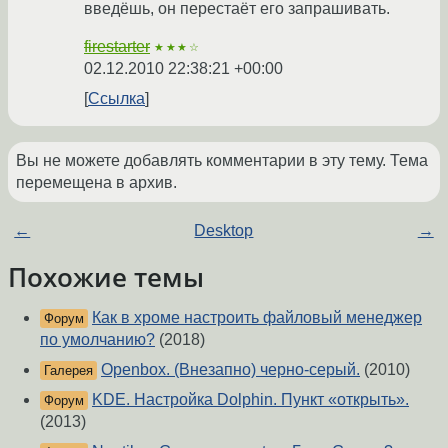
введёшь, он перестаёт его запрашивать.
firestarter
★★★☆
02.12.2010 22:38:21 +00:00
Ссылка
Вы не можете добавлять комментарии в эту тему. Тема
перемещена в архив.
←
Desktop
→
Похожие темы
Как в хроме настроить файловый менеджер
Форум
по умолчанию?
(2018)
Openbox. (Внезапно) черно-серый.
(2010)
Галерея
KDE. Настройка Dolphin. Пункт «открыть».
Форум
(2013)