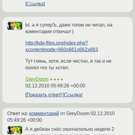
Ссылка
Ы. а я суперЪ, даже топик не читал, на
коментарии отвечал )
http://kde-files.org/index.php?
xcontentmode=660x661x662x663
Тут глянь, хотя, если честно, я так и не
понял что ты хотел.
GreyDoom
★★★★
02.12.2010 05:49:26 +00:00
Показать ответ
Ссылка
Ответ на:
комментарий
от GreyDoom
02.12.2010
05:49:26 +00:00
А я дебиан снёс окончательно недели 2