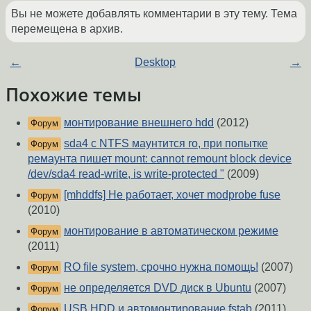
Вы не можете добавлять комментарии в эту тему. Тема
перемещена в архив.
←
Desktop
→
Похожие темы
монтирование внешнего hdd
(2012)
Форум
sda4 с NTFS маунтится ro, при попытке
Форум
ремаунта пишет mount: cannot remount block device
/dev/sda4 read-write, is write-protected "
(2009)
[mhddfs] Не работает, хочет modprobe fuse
Форум
(2010)
монтирование в автоматическом режиме
Форум
(2011)
RO file system, срочно нужна помощь!
(2007)
Форум
не определяется DVD диск в Ubuntu
(2007)
Форум
USB HDD и автомонтирование fstab
(2011)
Форум