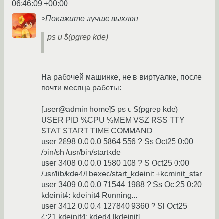
06:46:09 +00:00
>Покажите лучше выхлоп
ps u $(pgrep kde)
На рабочей машинке, не в виртуалке, после
почти месяца работы:
[user@admin home]$ ps u $(pgrep kde)
USER PID %CPU %MEM VSZ RSS TTY
STAT START TIME COMMAND
user 2898 0.0 0.0 5864 556 ? Ss Oct25 0:00
/bin/sh /usr/bin/startkde
user 3408 0.0 0.0 1580 108 ? S Oct25 0:00
/usr/lib/kde4/libexec/start_kdeinit +kcminit_star
user 3409 0.0 0.0 71544 1988 ? Ss Oct25 0:20
kdeinit4: kdeinit4 Running...
user 3412 0.0 0.4 127840 9360 ? Sl Oct25
4:21 kdeinit4: kded4 [kdeinit]