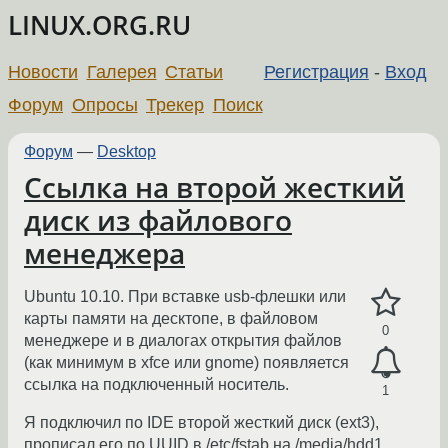
LINUX.ORG.RU
Новости
Галерея
Статьи
Регистрация
-
Вход
Форум
Опросы
Трекер
Поиск
Форум
—
Desktop
Ссылка на второй жесткий
диск из файлового
менеджера
Ubuntu 10.10. При вставке usb-флешки или
карты памяти на десктопе, в файловом
0
менеджере и в диалогах открытия файлов
(как минимум в xfce или gnome) появляется
ссылка на подключенный носитель.
1
Я подключил по IDE второй жесткий диск (ext3),
прописал его по UUID в /etc/fstab на /media/hdd1.