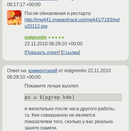
06:17:17 +00:00
После обновления и рестарта:
http://img441.imageshack.us/img441/7183/md
v20112.jpg
redgremlin
★★★★★
22.11.2010 06:29:10 +00:00
Показать ответ
Ссылка
Ответ на:
комментарий
от redgremlin
22.11.2010
06:29:10 +00:00
Покажите лучше выхлоп
и желательно после часа-другого работы,
т.к. free совершенно не является
показателем того, сколько у вас реально
занято памяти.