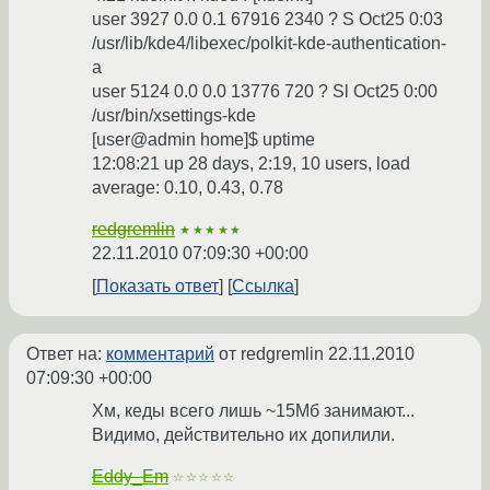
user 3927 0.0 0.1 67916 2340 ? S Oct25 0:03
/usr/lib/kde4/libexec/polkit-kde-authentication-
a
user 5124 0.0 0.0 13776 720 ? Sl Oct25 0:00
/usr/bin/xsettings-kde
[user@admin home]$ uptime
12:08:21 up 28 days, 2:19, 10 users, load
average: 0.10, 0.43, 0.78
redgremlin
★★★★★
22.11.2010 07:09:30 +00:00
Показать ответ
Ссылка
Ответ на:
комментарий
от redgremlin
22.11.2010
07:09:30 +00:00
Хм, кеды всего лишь ~15Мб занимают...
Видимо, действительно их допилили.
Eddy_Em
☆☆☆☆☆