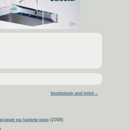
bootsplash and initrd
→
игание на панели окон
(2008)
)