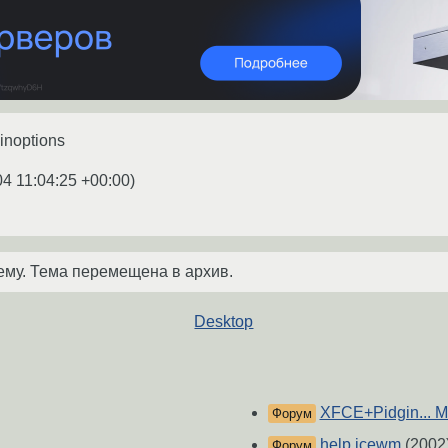
inoptions
04 11:04:25 +00:00
)
ему. Тема перемещена в архив.
Desktop
XFCE+Pidgin... М
Форум
help icewm
(2002
Форум