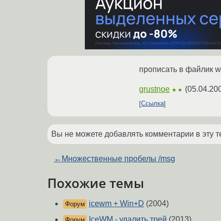
прописать в файлик w
grustnoe
(
05.04.20
★★
Ссылка
Вы не можете добавлять комментарии в эту т
←
Множественные пробелы /msg
Похожие темы
icewm + Win+D
(2004)
Форум
IceWM - удалить трей
(2013)
Форум