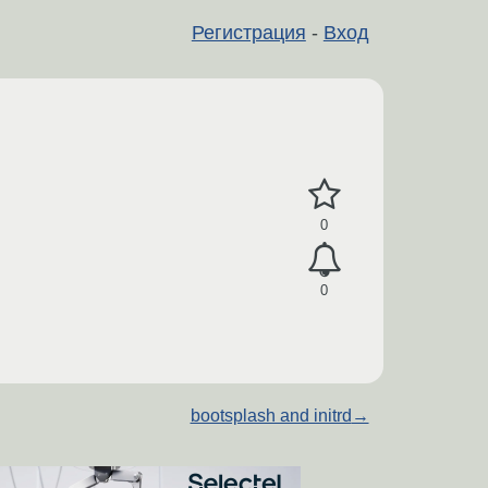
Регистрация
-
Вход
0
0
bootsplash and initrd
→