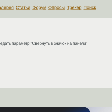
алерея
Статьи
Форум
Опросы
Трекер
Поиск
едать параметр "Свернуть в значок на панели"