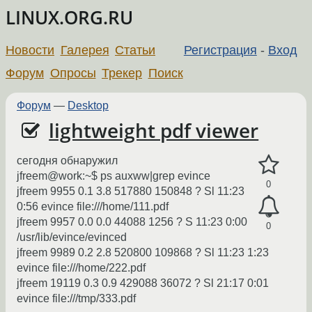
LINUX.ORG.RU
Новости
Галерея
Статьи
Регистрация
-
Вход
Форум
Опросы
Трекер
Поиск
Форум
—
Desktop
lightweight pdf viewer
сегодня обнаружил
jfreem@work:~$ ps auxww|grep evince
0
jfreem 9955 0.1 3.8 517880 150848 ? Sl 11:23
0:56 evince file:///home/111.pdf
jfreem 9957 0.0 0.0 44088 1256 ? S 11:23 0:00
0
/usr/lib/evince/evinced
jfreem 9989 0.2 2.8 520800 109868 ? Sl 11:23 1:23
evince file:///home/222.pdf
jfreem 19119 0.3 0.9 429088 36072 ? Sl 21:17 0:01
evince file:///tmp/333.pdf