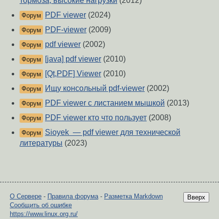
тормоза, высокие нагрузки
(2012)
PDF viewer
(2024)
Форум
PDF-viewer
(2009)
Форум
pdf viewer
(2002)
Форум
[java] pdf viewer
(2010)
Форум
[Qt,PDF] Viewer
(2010)
Форум
Ищу консольный pdf-viewer
(2002)
Форум
PDF viewer с листанием мышкой
(2013)
Форум
PDF viewer кто что пользует
(2008)
Форум
Sioyek — pdf viewer для технической
Форум
литературы
(2023)
О Сервере
-
Правила форума
-
Разметка Markdown
Вверх
Сообщить об ошибке
https://www.linux.org.ru/