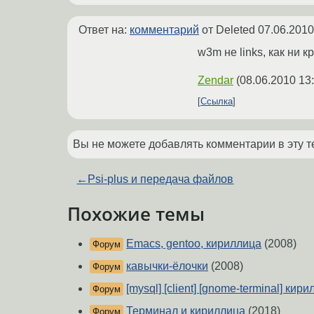
Ответ на:
комментарий
от Deleted
07.06.2010
w3m не links, как ни к
Zendar
(
08.06.2010 13
Ссылка
Вы не можете добавлять комментарии в эту т
←
Psi-plus и передача файлов
Похожие темы
Emacs, gentoo, кириллица
(2008)
Форум
кавычки-ёлочки
(2008)
Форум
[mysql] [client] [gnome-terminal] кир
Форум
Терминал и кириллица
(2018)
Форум