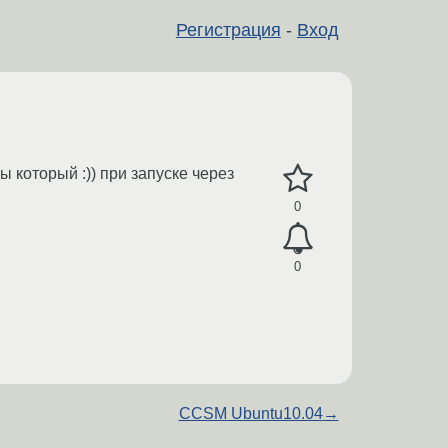
Регистрация
-
Вход
ы который :)) при запуске через
0
0
CCSM Ubuntu10.04
→