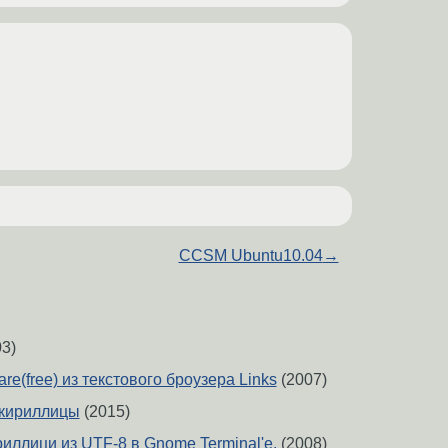
CCSM Ubuntu10.04
→
3)
re(free) из текстового броузера Links
(2007)
 кириллицы
(2015)
иллици из UTF-8 в Gnome Terminal'е.
(2008)