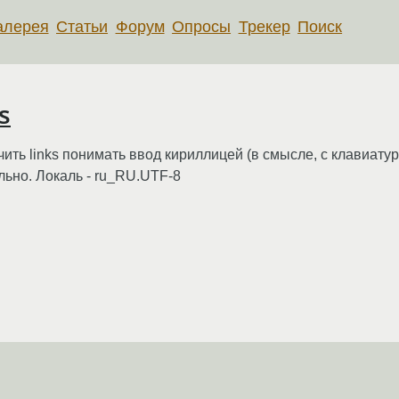
алерея
Статьи
Форум
Опросы
Трекер
Поиск
s
ить links понимать ввод кириллицей (в смысле, с клавиатур
ьно. Локаль - ru_RU.UTF-8