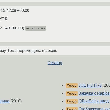
 13:42:08 +00:00
рути)
:22:49 +00:00
)
автор топика
ему. Тема перемещена в архив.
Desktop
JOE и UTF-8
(200
Форум
Закачка с Rapidsa
Форум
иллица
(2010)
QTextEdit и ввод
Форум
Отображение кир
Форум