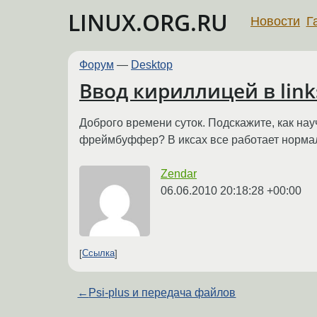
LINUX.ORG.RU
Новости
Г
Форум
—
Desktop
Ввод кириллицей в link
Доброго времени суток. Подскажите, как науч
фреймбуффер? В иксах все работает нормал
Zendar
06.06.2010 20:18:28 +00:00
Ссылка
←
Psi-plus и передача файлов