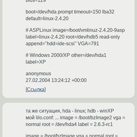
bios=129
boot=/dev/hda prompt timeout=150 lba32
default=linux-2.4.20
# ASPLinux image=/boot/vmlinuz-2.4.20-9asp
label=linux-2.4.20 root=/dev/hdb5 read-only
append="hdd=ide-scsi" VGA=791
# Windows 2000/XP other=/dev/hda1
label=XP
anonymous
27.02.2004 13:24:12 +00:00
Ссылка
та же ситуация, hda - linux; hdb - winXP
мой lilo.conf: ... image = /boot/bzImage2 vga =
normal root = /dev/hda4 label = 2.6.3-rc1
image = /boot/bzImage vga = normal root =