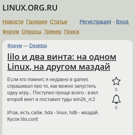
LINUX.ORG.RU
Новости
Галерея
Статьи
Регистрация
-
Вход
Форум
Опросы
Трекер
Поиск
Форум
—
Desktop
lilo и два винта: на одном
Linux, на другом маздай
Если кто помнит, я недавно в games
спрашивал про то, как можно запустить
0
одну игру... Поступил проще всего - взял
второй винт и поставил туды win2k_rc2
0
Итак, есть сабж. hda - linux, hdb - маздай.
Кусок lilo.conf: