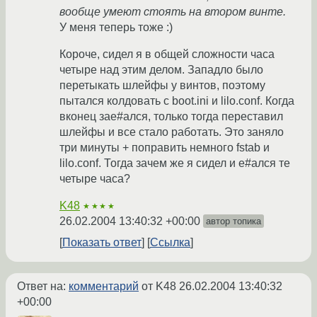
вообще умеют стоять на втором винте.
У меня теперь тоже :)
Короче, сидел я в общей сложности часа
четыре над этим делом. Западло было
перетыкать шлейфы у винтов, поэтому
пытался колдовать с boot.ini и lilo.conf. Когда
вконец зае#ался, только тогда переставил
шлейфы и все стало работать. Это заняло
три минуты + поправить немного fstab и
lilo.conf. Тогда зачем же я сидел и е#ался те
четыре часа?
K48
★★★★
26.02.2004 13:40:32 +00:00
автор топика
Показать ответ
Ссылка
Ответ на:
комментарий
от K48
26.02.2004 13:40:32
+00:00