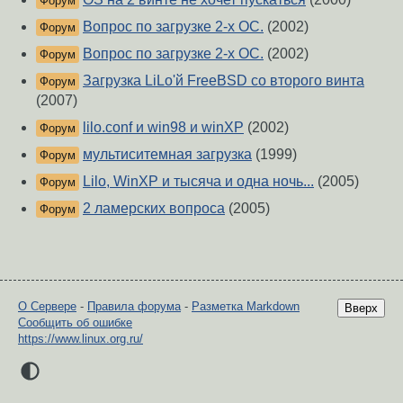
Форум
Вопрос по загрузке 2-х ОС.
(2002)
Форум
Вопрос по загрузке 2-х ОС.
(2002)
Форум
Загрузка LiLo'й FreeBSD со второго винта
Форум
(2007)
lilo.conf и win98 и winXP
(2002)
Форум
мультиситемная загрузка
(1999)
Форум
Lilo, WinXP и тысяча и одна ночь...
(2005)
Форум
2 ламерских вопроса
(2005)
Форум
О Сервере
-
Правила форума
-
Разметка Markdown
Вверх
Сообщить об ошибке
https://www.linux.org.ru/