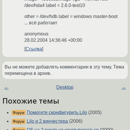
/dev/hda4 label = 2.6.0-test10
other = /dev/hdb label = windows master-boot
... всё работает
anonymous
28.02.2004 14:36:46 +00:00
Ссылка
Вы не можете добавлять комментарии в эту тему. Тема
перемещена в архив.
←
Desktop
→
Похожие темы
Помогите сконфигурить Lilo
(2005)
Форум
Lilo и 2 винчестера
(2006)
Форум
OS на 2 винте не хочет пускаться
(2000)