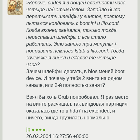
>Короче, сидел я в общей сложности часа
четыре над этим делом. Западло было
перетыкать шлейфы у винтов, поэтому
пытался колдовать с boot.ini и lilo.conf.
Когда вконец зае#ался, только тогда
переставил шлейфы и все стало
работать. Это заняло три минуты +
поправить немного fstab и lilo.conf. Тогда
зачем же я сидел и е#ался те четыре
часа?
Зачем шлейфы дергать, в bios меняй boot
device. И почему у тебя 2 винта на одном
канале, или 2-й полностью занят?
Взял бы хоть Grub попробовал. Я раз место
на винте расчищал, так виндовая партиция
оказалась где то в hda7 на extended, и
ничего, винда грузилась нормально.
ip
★★★★
26.02.2004 16:27:56 +00:00