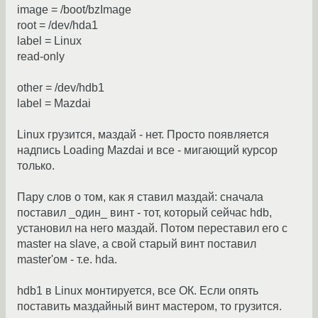
image = /boot/bzImage
root = /dev/hda1
label = Linux
read-only
other = /dev/hdb1
label = Mazdai
Linux грузится, маздай - нет. Просто появляется
надпись Loading Mazdai и все - мигающий курсор
только.
Пару слов о том, как я ставил маздай: сначала
поставил _один_ винт - тот, который сейчас hdb,
установил на него маздай. Потом переставил его c
master на slave, а свой старый винт поставил
master'ом - т.е. hda.
hdb1 в Linux монтируется, все ОК. Если опять
поставить маздайный винт мастером, то грузится.