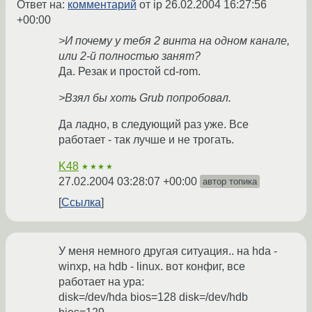
Ответ на:
комментарий
от ip
26.02.2004 16:27:56
+00:00
>И почему у тебя 2 винта на одном канале,
или 2-й полностью занят?
Да. Резак и простой cd-rom.
>Взял бы хоть Grub попробовал.
Да ладно, в следующий раз уже. Все
работает - так лучше и не трогать.
K48
★★★★
27.02.2004 03:28:07 +00:00
автор топика
Ссылка
У меня немного другая ситуация.. на hda -
winxp, на hdb - linux. вот конфиг, все
работает на ура:
disk=/dev/hda bios=128 disk=/dev/hdb