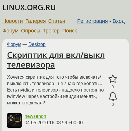
LINUX.ORG.RU
Новости
Галерея
Статьи
Регистрация
-
Вход
Форум
Опросы
Трекер
Поиск
Форум
—
Desktop
Скриптик для вкл/выкл
телевизора
Хочется скриптик для того чтобы включать/
выключать телевизор - не знаю где копать...
0
Есть nvidia и телевизор - надоело постоянно
twinview через настройки нвидии менять,
может кто делал?
0
newzenon
04.05.2010 16:03:59 +00:00