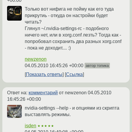
+00:00
Только вот нифига не пойму как его туда
прикрутиь - откуда он настройки будет
читать?
Глянул ~/.nvidia-settings-rc - подобного
ничего нет, или в xorg.conf лезть? Тогда как -
попробовал сохранить два разных xorg.conf
- пока не доходит.... :)
newzenon
04.05.2010 16:45:26 +00:00
автор топика
Показать ответы
Ссылка
Ответ на:
комментарий
от newzenon
04.05.2010
16:45:26 +00:00
nvidia-settings --help - и опциями из скрипта
выставлять режимы.
isden
★★★★★