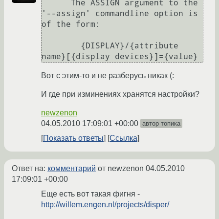
      The ASSIGN argument to the 
'--assign' commandline option is 
of the form:

        {DISPLAY}/{attribute 
Вот с этим-то и не разберусь никак (:
И где при изминениях хранятся настройки?
newzenon
04.05.2010 17:09:01 +00:00
автор топика
Показать ответы
Ссылка
Ответ на:
комментарий
от newzenon
04.05.2010
17:09:01 +00:00
Еще есть вот такая фигня -
http://willem.engen.nl/projects/disper/