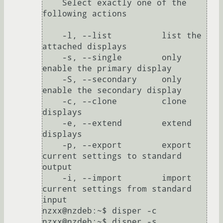
    Select exactly one of the 
following actions

    -l, --list          list the 
attached displays

    -s, --single        only 
enable the primary display

    -S, --secondary     only 
enable the secondary display

    -c, --clone         clone 
displays

    -e, --extend        extend 
displays

    -p, --export        export 
current settings to standard 
output

    -i, --import        import 
current settings from standard 
input

nzxx@nzdeb:~$ disper -c

nzxx@nzdeb:~$ disper -s
