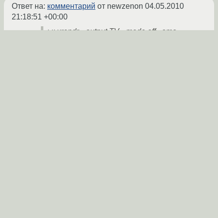
Ответ на:
комментарий
от newzenon
04.05.2010
21:18:51 +00:00
ы: xrandr --output TV --mode off - это
когда TV-out есть, у меня его нет...
Гм, ну у тебя наверное не TV, а CRT-1.
xrandr --output CRT1 --mode off
vga
★★
04.05.2010 21:21:31 +00:00
Показать ответ
Ссылка
Ответ на:
комментарий
от vga
04.05.2010 21:21:31
+00:00
Не - xrandr ругается на CRT, CRT1, CRT-1,
DFP etc...
типа warning: output DFP-1 not found;
ignoring.