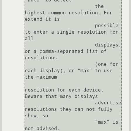
                        the 
highest common resolution. For 
extend it is

                        possible 
to enter a single resolution for 
all

                        displays, 
or a comma-separated list of 
resolutions

                        (one for 
each display), or "max" to use 
the maximum

resolution for each device. 
Beware that many displays

                        advertise 
resolutions they can not fully 
show, so

                        "max" is 
not advised.
