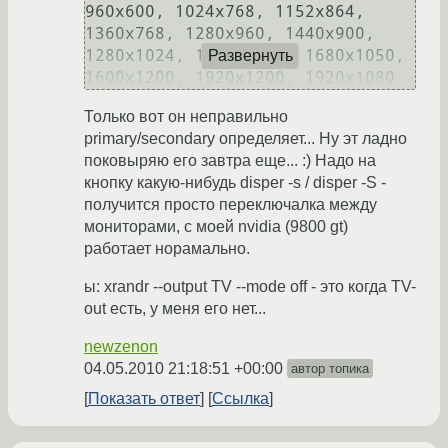
960x600, 1024x768, 1152x864, 
1360x768, 1280x960, 1440x900, 
1280x1024, 1400x1050, 1680x1050, 
Развернуть
Только вот он неправильно
primary/secondary определяет... Ну эт ладно
поковыряю его завтра еще... :) Надо на
кнопку какую-нибудь disper -s / disper -S -
получится просто переключалка между
мониторами, с моей nvidia (9800 gt)
работает норамально.
ы: xrandr --output TV --mode off - это когда TV-
out есть, у меня его нет...
newzenon
04.05.2010 21:18:51 +00:00
автор топика
Показать ответ
Ссылка