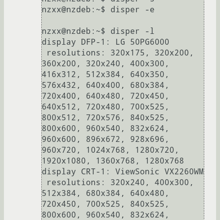
nzxx@nzdeb:~$ disper -e

nzxx@nzdeb:~$ disper -l

display DFP-1: LG 50PG6000

 resolutions: 320x175, 320x200, 
360x200, 320x240, 400x300, 
416x312, 512x384, 640x350, 
576x432, 640x400, 680x384, 
720x400, 640x480, 720x450, 
640x512, 720x480, 700x525, 
800x512, 720x576, 840x525, 
800x600, 960x540, 832x624, 
960x600, 896x672, 928x696, 
960x720, 1024x768, 1280x720, 
1920x1080, 1360x768, 1280x768

display CRT-1: ViewSonic VX2260WM

 resolutions: 320x240, 400x300, 
512x384, 680x384, 640x480, 
720x450, 700x525, 840x525, 
800x600, 960x540, 832x624, 