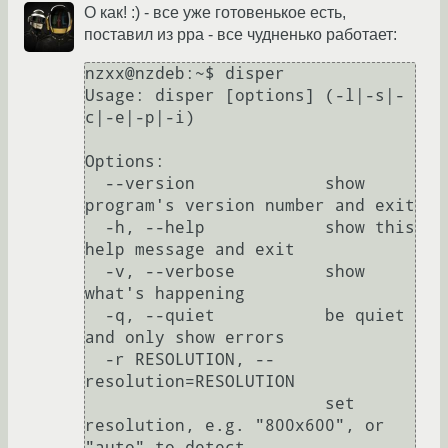
О как! :) - все уже готовенькое есть,
поставил из ppa - все чудненько работает:
nzxx@nzdeb:~$ disper

Usage: disper [options] (-l|-s|-
c|-e|-p|-i)

Options:

  --version             show 
program's version number and exit

  -h, --help            show this 
help message and exit

  -v, --verbose         show 
what's happening

  -q, --quiet           be quiet 
and only show errors

  -r RESOLUTION, --
resolution=RESOLUTION

                        set 
resolution, e.g. "800x600", or 
"auto" to detect
